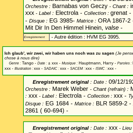
Barnabas von Geczy
i
Orchestre :
-
Chant
:
xxx
Electrola -
grenat -
-
Label
:
Collection :
-
EG 3985-
ORA 1867-2
Disque :
Matrice :
Mit Dir In Den Himmel Hinein,
valse
-
- Autre édition : HVM EG 3995.
Enregistrement
Ich glaub', wir zwei, wir haben uns noch was zu sagen
(Je pens
chose à nous dire)
Tango -
±
xxx -
Hauptmann, Harry -
Genre :
Date :
Musique :
Paroles :
xxx -
xxx
-
xxx -
xxx -
xxx -
Illustration :
SADAIC :
SACEM :
ISWC :
09/12/1
Enregistrement original
:
Date
:
Marek Weber
M
Orchestre :
-
Chant
(refrain) :
xxx
Electrola -
xxx -
:
-
Label
:
Collection :
Ty
EG 1684 -
BLR 5859-2 -
Disque :
Matrice :
2861 ( 60-694) -
xxx
Enregistrement original
:
Date
:
-
Lieu 