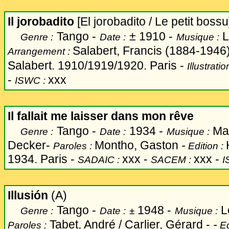
Il jorobadito
[El jorobadito / Le petit bossu
Tango -
±
1910 -
L
Genre :
Date :
Musique :
Salabert, Francis (1884-1946
Arrangement :
Salabert. 1910/1919/1920. Paris -
Illustratio
-
xxx
ISWC :
Il fallait me laisser dans mon rêve
Tango -
1934 -
Mat
Genre :
Date :
Musique :
Decker-
Montho, Gaston
-
Paroles :
Edition :
1934. Paris -
xxx -
xxx -
SADAIC :
SACEM :
I
Illusión
(A)
Tango -
1948 -
L
Genre :
Date :
±
Musique :
Tabet, André / Carlier, Gérard -
-
Paroles :
Ed