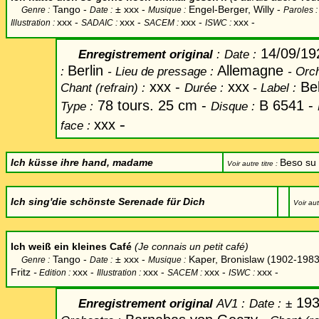
Tango -
±
xxx -
Engel-Berger, Willy -
Genre :
Date :
Musique :
Paroles 
xxx
-
xxx -
xxx -
xxx -
Illustration :
SADAIC :
SACEM :
ISWC :
14/09/19
Enregistrement original
:
Date
:
Berlin
Allemagne
:
-
Lieu de pressage :
-
Orch
xxx -
xxx
Be
Chant
(refrain) :
Durée :
-
Label
:
78 tours. 25 cm -
B 6541 -
Type :
Disque :
-
xxx
face :
Ich küsse ihre hand, madame
Beso su
Voir autre titre :
Ich sing'die schönste Serenade für Dich
Voir aut
Ich weiß
ein kleines Café
(Je connais un petit café)
Tango -
±
xxx -
Kaper, Bronislaw (1902-1983)
Genre :
Date :
Musique :
Fritz
-
xxx -
xxx
-
xxx -
xxx -
Edition :
Illustration :
SACEM :
ISWC :
193
Enregistrement original
AV1 :
Date
:
±