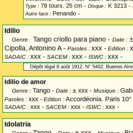
78 tours. 25 cm -
K 3213 -
Type :
Disque :
-
Penando
Autre face :
Idilio
Tango criollo para piano -
Genre :
Date :
Cipolla, Antonino A -
xxx
-
Paroles :
Edition :
xxx -
xxx -
xxx -
SADAIC :
SACEM :
ISWC :
Dépôt légal 8 août 1912. N° 5402. Buenos Air
Idilio de amor
Tango -
±
xxx -
Gabu
Genre :
Date :
Musique :
xxx
-
Accordéonia. Paris 10°
Paroles :
Edition :
xxx -
xxx -
xxx -
SADAIC :
SACEM :
ISWC :
Idolatria
Tango -
±
xxx -
Bi