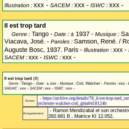
xxx
-
xxx -
xxx -
Illustration :
SACEM :
ISWC :
Il est trop tard
Tango -
±
1937 -
Sam
Genre :
Date :
Musique :
Viacava, José. -
Samson, René. / Ro
Paroles :
Auguste Bosc, 1937. Paris -
xxx
-
Illustration :
xxx -
xxx -
SACEM :
ISWC :
Il est trop tard
(B)
Tango -
±
xxx -
Coli, Walcher -
xxx
-
Genre :
Date :
Musique :
Paroles :
xxx -
xxx -
xxx -
SADAIC :
SACEM :
ISWC :
https://archive.org/details/78_il-est-trop-tard_
-
Source
orchestre-walcher-coli_gbia0418124b
- Ramon Mendizabal et son orchestr
Enregistrement
282.681 B . Matrice KI 12.052.