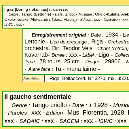
Ilgas
[Boring / Skumjas]
(Tristesse)
Tango (Lettonie) -
±
xxx -
Okolo-Kulaks, Alek
Genre :
Date :
Musique :
Okolo-Kulaks, Aleksandrs (Sasa Vladisj)
-
xxx -
xxx
Edition :
Illustration :
xxx -
ISWC :
1934
Enregistrement original
:
Date
:
- Lie
Lettonie
Riga
-
Lieu de pressage :
-
Orchestre
orchestra. Dir. Teodor Vejs
-
Chant
(refrain)
Kavarrab-
xxx
Ligo -
Durée :
-
Label
:
Collec
78 tours. 25 cm -
29806 -
Type :
Disque :
M
-
-
Tu - mana laime
Autre face :
- Riga. Bellaccord. N° 3270, mx. 3550
Autre édition
Il gaucho sentimentale
Tango criollo -
±
1928 -
Genre :
Date :
Musiq
-
xxx
-
Mus. Florentia, 1928.
Paroles :
Edition :
xxx
-
xxx -
xxx -
xxx 
SADAIC :
SACEM :
ISWC :