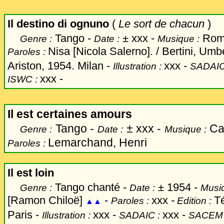
Il destino di ognuno
(
Le sort de chacun
)
Tango -
±
xxx -
Roma
Genre :
Date :
Musique :
Nisa [Nicola Salerno]. / Bertini, Umb
Paroles :
Ariston, 1954. Milan -
xxx
-
Illustration :
SADAIC
xxx -
ISWC :
Il est certaines amours
Tango -
±
xxx -
Can
Genre :
Date :
Musique :
Lemarchand, Henri
Paroles :
Il est loin
Tango chanté -
±
1954 -
Genre :
Date :
Musiq
[Ramon Chiloë]
-
xxx
-
Té
Paroles :
Edition :
▲▲
Paris -
xxx
-
xxx -
Illustration :
SADAIC :
SACEM