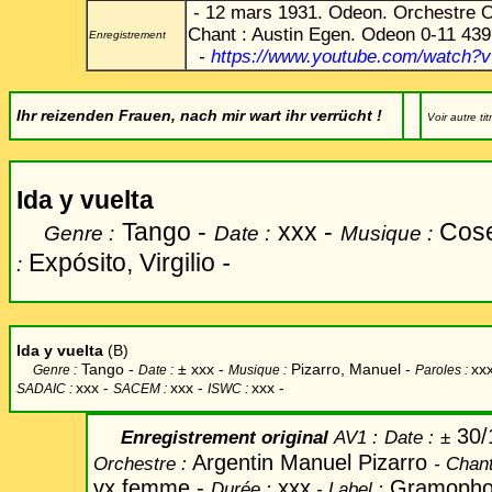
- 12 mars 1931. Odeon. Orchestre 
Chant : Austin Egen. Odeon 0-11 439
Enregistrement
-
https://www.youtube.com/watch
Ihr reizenden Frauen, nach mir wart ihr verrücht !
Voir autre tit
Ida y vuelta
Tango -
xxx -
Cose
Genre :
Date :
Musique :
Expósito, Virgilio
-
:
Ida y vuelta
(B)
Tango -
±
xxx -
Pizarro, Manuel -
xx
Genre :
Date :
Musique :
Paroles :
xxx -
xxx -
xxx -
SADAIC :
SACEM :
ISWC :
30/
Enregistrement original
AV1 :
Date
:
±
Argentin Manuel Pizarro
Orchestre :
-
Chan
vx.femme -
xxx
Gramopho
Durée :
-
Label
: