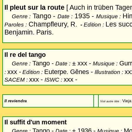
Il pleut sur la route
[
Auch in trüben Tage
Tango -
1935 -
Hi
Genre :
Date :
Musique :
Champfleury, R.
Les succ
Paroles :
-
Edition :
Benjamin. Paris.
Il re del tango
Tango -
±
xxx -
Gurri
Genre :
Date :
Musique :
xxx
-
Euterpe. Gênes -
xx
:
Edition :
Illustration :
xxx -
xxx -
SACEM :
ISWC :
Il reviendra
Vieja
Voir autre titre
:
Il suffit d'un moment
Tango -
±
1936 -
Mon
Genre :
Date :
Musique :