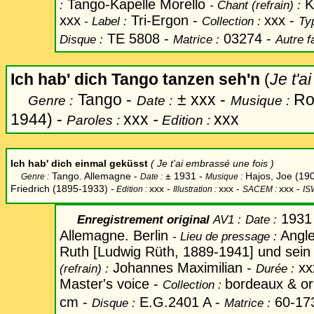
Tango-Kapelle Morello
K
:
-
Chant
(refrain) :
xxx
Tri-Ergon -
xxx -
-
Label
:
Collection :
Ty
TE 5808 -
03274 -
Disque :
Matrice :
Autre f
Ich hab' dich Tango tanzen seh'n
(
Je t'a
Tango -
±
xxx -
Ros
Genre :
Date :
Musique :
1944) -
xxx
-
xxx
Paroles :
Edition :
Ich hab'
dich
einmal geküsst
( Je t'ai embrassé une fois )
Tango. Allemagne -
±
1931 -
Hajos, Joe (190
Genre :
Date :
Musique :
Friedrich
(1895-1933)
-
xxx -
xxx
-
xxx -
Edition :
Illustration :
SACEM :
IS
1931
Enregistrement original
AV1
:
Date
:
Allemagne. Berlin
Angle
-
Lieu de pressage :
Ruth [Ludwig Rüth, 1889-1941] und sein
Johannes Maximilian -
xx
(refrain) :
Durée :
Master's voice -
bordeaux & or
Collection :
cm -
E.G.2401 A -
60-173
Disque :
Matrice :