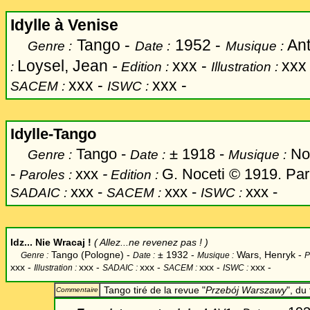
Idylle à Venise
Tango -
1952 -
Ant
Genre :
Date :
Musique :
Loysel, Jean
-
xxx -
xxx
:
Edition :
Illustration :
xxx -
xxx -
SACEM :
ISWC :
Idylle-Tango
Tango -
±
1918 -
Noc
Genre :
Date :
Musique :
-
xxx
-
G. Noceti © 1919. Par
Paroles :
Edition :
xxx -
xxx -
xxx -
SADAIC :
SACEM :
ISWC :
Id
z...
Nie Wracaj !
( Allez...ne revenez pas ! )
Tango (Pologne) -
±
1932 -
Wars, Henryk -
Genre :
Date :
Musique :
P
xxx -
xxx
-
xxx -
xxx -
xxx -
Illustration :
SADAIC :
SACEM :
ISWC :
Tango tiré de la revue "
Przebój Warszawy
", du
Commentaire