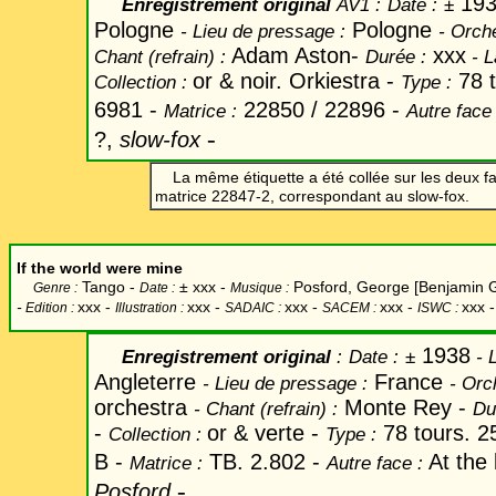
19
Enregistrement original
AV1 :
Date
:
±
Pologne
Pologne
-
Lieu de pressage :
-
Orche
Adam Aston-
xxx
Chant
(refrain) :
Durée :
-
L
or & noir. Orkiestra -
78 t
Collection :
Type :
6981 -
22850 / 22896 -
Matrice :
Autre face
-
?,
slow-fox
La même étiquette a été collée sur les deux f
matrice 22847-2, correspondant au slow-fox.
If the world were mine
Tango -
±
xxx -
Posford, George [Benjamin G
Genre :
Date :
Musique :
-
xxx -
xxx
-
xxx -
xxx -
xxx -
Edition :
Illustration :
SADAIC :
SACEM :
ISWC :
1938
Enregistrement original
:
Date
:
±
- L
Angleterre
France
-
Lieu de pressage :
-
Orch
orchestra
Monte Rey -
-
Chant
(refrain) :
Du
-
or & verte -
78 tours. 2
Collection :
Type :
B -
TB. 2.802 -
At the
Matrice :
Autre face :
-
Posford