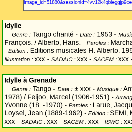
image_id=51880&sessionid=4vv12k4qbleggjp9ce
Idylle
Tango chanté -
1953 -
Genre :
Date :
Musi
François. / Alberto, Hans. -
Marcha
Paroles :
-
Editions musicales H. Alberto, 19
Edition :
xxx
-
xxx -
xxx 
Illustration :
SADAIC :
SACEM :
Idylle à Grenade
Tango -
±
xxx -
Ant
Genre :
Date :
Musique :
1978) / Feijoo, Marcel (1906-1951) -
Arran
Yvonne (18..-1970) -
Larue, Jacqu
Paroles :
Loysel, Jean (1889-1962)
-
SEMI, 
Edition :
xxx
-
xxx -
xxx -
xx
SADAIC :
SACEM :
ISWC :