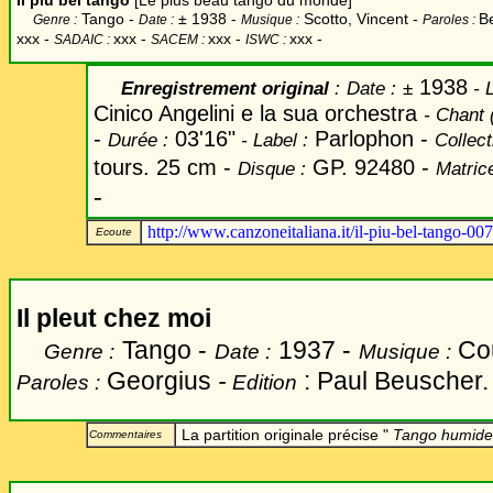
Il piú
bel tango
[Le plus beau tango du monde]
Tango -
±
1938 -
Scotto, Vincent -
Be
Genre :
Date :
Musique :
Paroles :
xxx
-
xxx -
xxx -
xxx -
SADAIC :
SACEM :
ISWC :
1938
Enregistrement original
:
Date
:
±
-
L
Cinico Angelini e la sua orchestra
-
Chant
(
-
03'16"
Parlophon -
Durée :
-
Label
:
Collect
tours. 25 cm -
GP. 92480 -
Disque :
Matrice
-
http://www.canzoneitaliana.it/il-piu-bel-tango-00
Ecoute
Il pleut chez moi
Tango -
1937 -
Cou
Genre :
Date :
Musique :
Georgius
-
: Paul Beuscher. 
Paroles :
Edition
La partition originale précise "
Tango humide
Commentaires