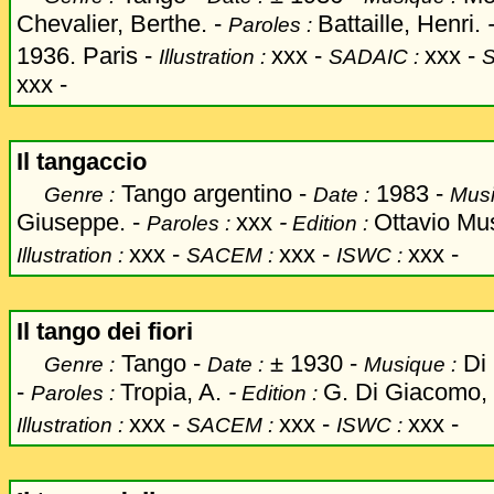
Chevalier, Berthe. -
Battaille, Henri.
Paroles :
1936. Paris -
xxx
-
xxx -
Illustration :
SADAIC :
xxx -
Il tangaccio
Tango argentino -
1983 -
Genre :
Date :
Musi
Giuseppe. -
xxx
-
Ottavio Mus
Paroles :
Edition :
xxx
-
xxx -
xxx -
Illustration :
SACEM :
ISWC :
Il tango dei fiori
Tango -
±
1930 -
Di 
Genre :
Date :
Musique :
-
Tropia, A.
-
G. Di Giacomo, 
Paroles :
Edition :
xxx
-
xxx -
xxx -
Illustration :
SACEM :
ISWC :