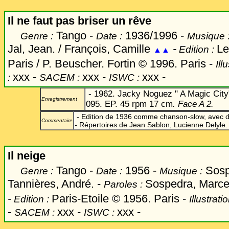
Il ne faut pas briser un rêve
Tango -
1936/1996 -
Genre :
Date :
Musique 
Jal, Jean. / François, Camille
-
Le
Edition :
▲▲
Paris / P. Beuscher. Fortin © 1996. Paris -
Ill
xxx -
xxx -
xxx -
:
SACEM :
ISWC :
- 1962. Jacky Noguez " A Magic City
Enregistrement
095. EP. 45 rpm 17 cm
. Face A 2.
- Edition de 1936 comme chanson-slow, avec d
Commentaire
- Répertoires de Jean Sablon, Lucienne Delyle.
Il neige
Tango -
1956 -
Sospe
Genre :
Date :
Musique :
Tannières, André. -
Sospedra, Marcel
Paroles :
-
Paris-Etoile © 1956. Paris -
Edition :
Illustrati
-
xxx -
xxx -
SACEM :
ISWC :