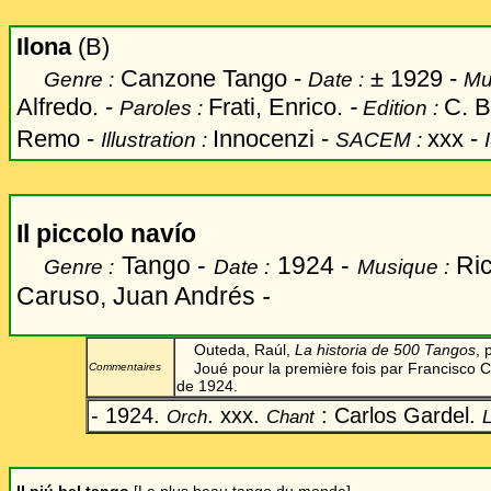
Ilona
(B)
Canzone Tango -
±
1929 -
Genre :
Date :
Mu
Alfredo. -
Frati, Enrico.
-
C. B
Paroles :
Edition :
Remo -
Innocenzi
-
xxx -
Illustration :
SACEM :
Il piccolo nav
í
o
Tango -
1924 -
Ric
Genre :
Date :
Musique :
Caruso, Juan Andrés
-
Outeda, Raúl,
La historia de 500 Tangos
, 
Joué pour la première fois par Francisco Ca
Commentaires
de 1924.
- 1924.
. xxx.
: Carlos Gardel.
Orch
Chant
L