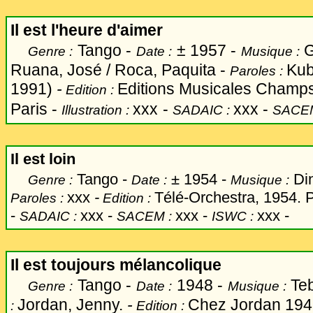
Il est l'heure d'aimer
Tango -
±
1957 -
G
Genre :
Date :
Musique :
Ruana, José / Roca, Paquita -
Kub
Paroles :
1991)
-
Editions Musicales Champs
Edition :
Paris -
xxx
-
xxx -
Illustration :
SADAIC :
SACE
Il est loin
Tango -
±
1954 -
Din
Genre :
Date :
Musique :
xxx
-
Télé-Orchestra, 1954. P
Paroles :
Edition :
-
xxx -
xxx -
xxx -
SADAIC :
SACEM :
ISWC :
Il est toujours mélancolique
Tango -
1948 -
Teb
Genre :
Date :
Musique :
Jordan, Jenny.
-
Chez Jordan 1948
:
Edition :