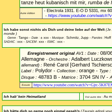
tanze heut kubanisch mit mir,
rumba de 
- Electrola 1931. E-O D 5331, mx 60
Autre édition
-
https://www.youtube.com/watc
Ich habe sonst nichts als Dich und deine liebe auf der Welt
(Je 
monde )
Tango -
±
xxx -
Schmitz, Jupp -
Hoff
Genre :
Date :
Musique :
Paroles :
xxx -
xxx -
xxx -
SADAIC :
SACEM :
ISWC :
08/0
Enregistrement original
AV1 :
Date
:
Allemagne
Adalbert Luczkows
-
Orchestre :
René Carol [Gerhard Tschiersch
allemand) :
Polydor -
orange -
Label
:
Collection :
Type :
48783 B -
3704 SN IV -
Disque :
Matrice :
A
https://www.youtube.com/watch?v=Gjrc-5K87
Ecoute
Ich hab' kein Heimatland
Au m
Voir autre titre
:
Ich hätte dich so gerne noch einmal geseh'n
(J'aurais adoré vous