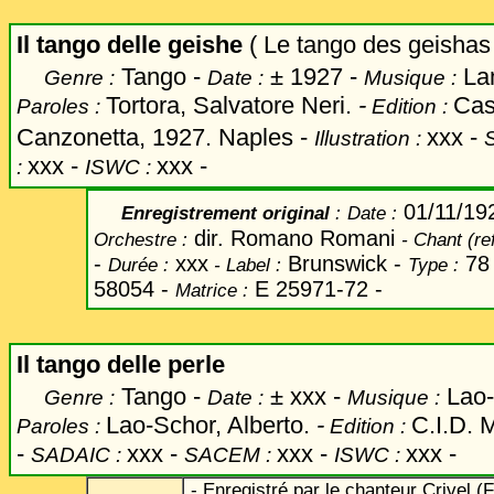
Il tango delle geishe
( Le tango des geishas
Tango -
±
1927 -
Lam
Genre :
Date :
Musique :
Tortora, Salvatore Neri.
-
Cas
Paroles :
Edition :
Canzonetta, 1927. Naples -
xxx
-
Illustration :
xxx -
xxx -
:
ISWC :
01/11/19
Enregistrement original
:
Date
:
dir. Romano Romani
Orchestre :
-
Chant
(ref
-
xxx
Brunswick
-
78 
Durée :
-
Label
:
Type :
58054 -
E 25971-72 -
Matrice :
Il tango delle perle
Tango -
±
xxx -
Lao-S
Genre :
Date :
Musique :
Lao-Schor, Alberto.
-
C.I.D. 
Paroles :
Edition :
-
xxx -
xxx -
xxx -
SADAIC :
SACEM :
ISWC :
- Enregistré par le chanteur Crivel (F