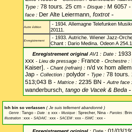
78 tours. 25 cm -
M 6057 
Type :
Disque :
-
Der Alte Leiermann,
foxtrot
face :
- 1934. Allemagne Telefunken Musik
Autre édition
20111.
- 1933. Autriche. Wiener Jazz-Orche
Enregistrement
Chant : Dario Medina. Odeon A 254.1
1933
Enregistrement original
AV1
:
Date
:
xxx
France
-
Lieu de pressage :
-
Orchestre :
Kaiser].
n/d vx hom alle
-
Chant
(refrain) :
Jap -
polydor -
78 tours.
Collection :
Type :
513;043 B -
2235 BN -
Matrice :
Autre face 
-
wanderbursch,
tango de Vacek & Beda
Ich bin so verlassen
( Je suis tellement abandonné )
Tango -
±
xxx -
Sprecher, Nina -
Bri
Genre :
Date :
Musique :
Paroles :
xxx
-
xxx -
xxx -
xxx -
Illustration :
SADAIC :
SACEM :
ISWC :
01/03/1
Enregistrement original
:
Date
: