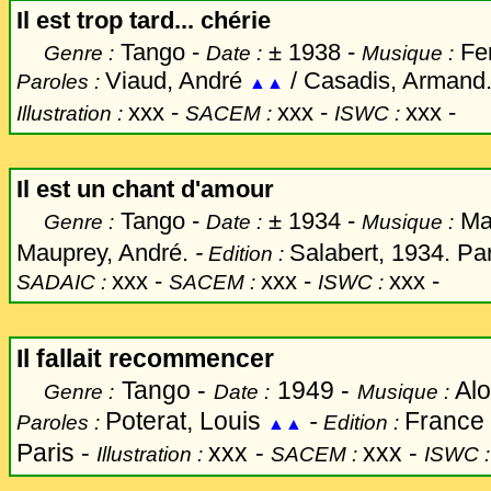
Il est trop tard... chérie
Tango -
±
1938 -
Fer
Genre :
Date :
Musique :
Viaud, André
/ Casadis, Armand
Paroles :
▲▲
xxx
-
xxx -
xxx -
Illustration :
SACEM :
ISWC :
Il est un chant d'amour
Tango -
±
1934 -
May
Genre :
Date :
Musique :
Mauprey, André.
-
Salabert, 1934. Par
Edition :
xxx -
xxx -
xxx -
SADAIC :
SACEM :
ISWC :
Il fallait recommencer
Tango -
1949 -
Alo
Genre :
Date :
Musique :
Poterat, Louis
-
France 
Paroles :
Edition :
▲▲
Paris -
xxx
-
xxx -
Illustration :
SACEM :
ISWC 