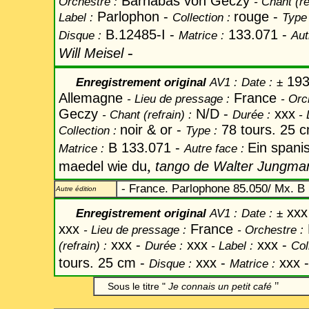
Barnabas von Geczy
Orchestre :
-
Chant
(re
Parlophon -
rouge -
Label
:
Collection :
Type 
B.12485-I -
133.071
-
Disque :
Matrice :
Aut
-
Will Meisel
193
Enregistrement original
AV1
:
Date
:
±
Allemagne
France
-
Lieu de pressage :
-
Orc
Geczy
N/D -
xxx
-
Chant
(refrain) :
Durée :
-
noir & or -
78 tours. 25 
Collection :
Type :
B 133.071 -
Ein spani
Matrice :
Autre face :
,
maedel wie du
tango de Walter Jungma
- France. Parlophone 85.050/ Mx. B 
Autre édition
xxx
Enregistrement original
AV1
:
Date
:
±
xxx
France
-
Lieu de pressage :
-
Orchestre :
xxx -
xxx
xxx -
(refrain) :
Durée :
-
Label
:
Col
tours. 25 cm -
xxx -
xxx -
Disque :
Matrice :
"
Sous le titre "
Je connais un petit café