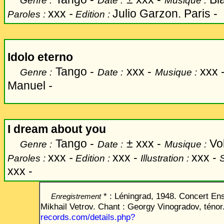
Genre :
Date :
Musique :
xxx
-
Julio Garzon. Paris -
Paroles :
Edition :
Idolo eterno
Tango -
xxx -
xxx 
Genre :
Date :
Musique :
Manuel
-
I dream about you
Tango -
±
xxx -
Vol
Genre :
Date :
Musique :
xxx
-
xxx -
xxx -
Paroles :
Edition :
Illustration :
xxx -
* : Léningrad, 1948.
Concert Ens
Enregistrement
Mikhail Vetrov. Chant : Georgy Vinogradov, ténor
records.com/
details.php?