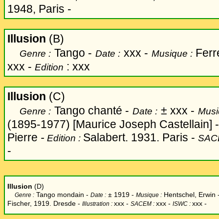
1948, Paris -
Illusion
(B)
Tango -
xxx -
Ferrer
Genre :
Date :
Musique :
xxx -
: xxx
Edition
Illusion
(C)
Tango chanté -
±
xxx -
Genre :
Date :
Musi
(1895-1977) [Maurice Joseph Castellain] -
Pierre
-
Salabert. 1931. Paris -
Edition :
SAC
-
Illusion
(D)
Tango mondain -
±
1919 -
Hentschel, Erwin 
Genre :
Date :
Musique :
Fischer, 1919. Dresde -
xxx
-
xxx -
xxx -
Illustration :
SACEM :
ISWC :