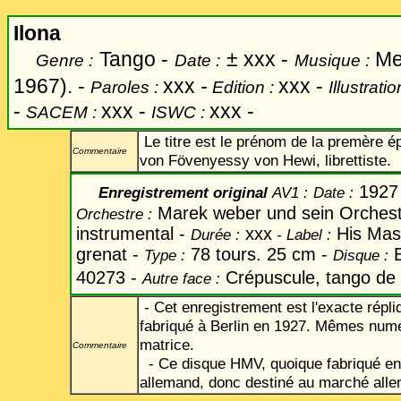
Ilona
Tango -
±
xxx -
Mei
Genre :
Date :
Musique :
1967). -
xxx
-
xxx -
Paroles :
Edition :
Illustratio
-
xxx -
xxx -
SACEM :
ISWC :
Le titre est le prénom de la premère é
Commentaire
von Fövenyessy von Hewi, librettiste.
192
Enregistrement original
AV1 :
Date
:
Marek weber und sein Orches
Orchestre :
instrumental -
xxx
His Mast
Durée :
-
Label
:
grenat -
78 tours. 25 cm -
E
Type :
Disque :
40273 -
Crépuscule, tango de 
Autre face :
- Cet enregistrement est l'exacte répli
fabriqué à Berlin en 1927. Mêmes numé
matrice.
Commentaire
- Ce disque HMV, quoique fabriqué en A
allemand, donc destiné au marché alle