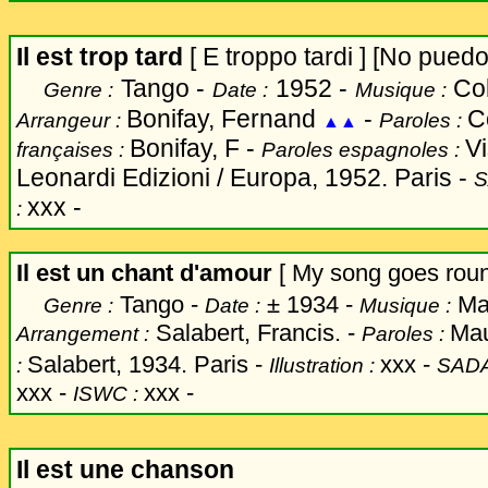
Il est trop tard
[ E troppo tardi ] [No pued
Tango -
1952 -
Col
Genre :
Date :
Musique :
Bonifay, Fernand
-
C
Arrangeur :
Paroles :
▲▲
Bonifay, F -
V
françaises :
Paroles espagnoles :
Leonardi Edizioni / Europa, 1952. Paris -
S
xxx -
:
Il est un chant d'amour
[ My song goes roun
Tango -
±
1934 -
Ma
Genre :
Date :
Musique :
Salabert, Francis
. -
Mau
Arrangement :
Paroles :
Salabert, 1934. Paris -
xxx
-
:
Illustration :
SADA
xxx -
xxx -
ISWC :
Il est une chanson