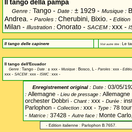
Il tango della pampa
Tango -
±
1929 -
B
Genre :
Date :
Musique :
Andrea. -
Cherubini, Bixio.
-
Paroles :
Edition
Milan -
Onorato -
xxx -
Illustration :
SACEM :
I
Il tango delle capinere
L
e t
Voir autre titre :
Il tango dell'Ecuador
Tango -
±
xxx -
Bosco, L -
xxx
-
Genre :
Date :
Musique :
Paroles :
Editio
xxx -
xxx -
xxx -
SACEM :
ISWC :
03/05/19
Enregistrement original
:
Date
:
Allemagne
Allemagne
:
-
Lieu de pressage :
orchester Dobbri
xxx -
ins
-
Chant
:
Durée :
Parlophon -
xxx -
78 tour
Collection :
Type :
-
37428 -
Monte Carlo
Matrice :
Autre face :
- Edition italienne : Parlophon B.7657.