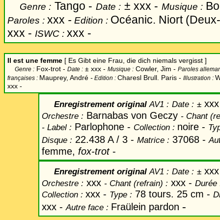
Tango -
±
xxx -
Bou
Genre :
Date :
Musique :
xxx
-
Océanic. Niort (Deux
Paroles :
Edition :
xxx -
xxx -
ISWC :
Il est une femme
[ Es Gibt eine Frau, die dich niemals vergisst ]
Fox-trot -
±
xxx -
Cowler, Jim -
Genre :
Date :
Musique :
Paroles allema
Mauprey, André
-
Charesl Brull. Paris -
W
françaises :
Edition :
Illustration :
xxx -
xxx
Enregistrement original
AV1 :
Date
:
±
Barnabas von Geczy
Orchestre :
-
Chant
(re
Parlophone -
noire -
-
Label
:
Collection :
Typ
22.438 A / 3 -
37068
-
Disque :
Matrice :
Aut
femme,
fox-trot
-
xxx
Enregistrement original
AV1 :
Date
:
±
xxx
xxx -
Orchestre :
-
Chant
(refrain) :
Durée 
xxx -
78 tours. 25 cm -
Collection :
Type :
D
-
xxx
-
Fraülein pardon
Autre face :