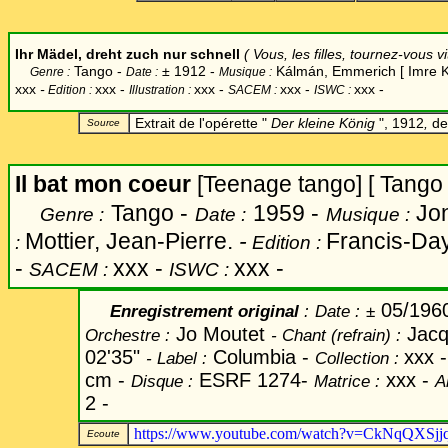
Ihr Mädel, dreht zuch nur schnell
( Vous, les filles, tournez-vous vi
Tango -
±
1912 -
Kálmán, Emmerich [ Imre K
Genre :
Date :
Musique :
xxx
-
xxx -
xxx
-
xxx -
xxx -
Edition :
Illustration :
SACEM :
ISWC :
Extrait de l'opérette "
Der kleine König
", 1912
,
de
Source
Il bat mon coeur
[Teenage tango] [ Tango 
Tango -
1959 -
Jon
Genre :
Date :
Musique :
Mottier, Jean-Pierre.
-
Francis-Day
:
Edition :
-
xxx -
xxx -
SACEM :
ISWC :
05/196
Enregistrement original
:
Date
:
±
Jo Moutet
Jacq
Orchestre :
-
Chant
(refrain) :
02'35"
Columbia -
xxx 
-
Label
:
Collection :
cm -
ESRF 1274-
xxx -
Disque :
Matrice :
A
2 -
https://www.youtube.com/watch?v=CkNqQXSjj
Ecoute