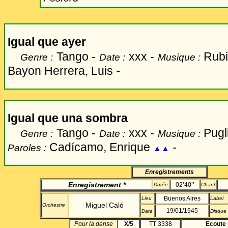
Igual que ayer
Tango -
xxx -
Rubi
Genre :
Date :
Musique :
Bayon Herrera, Luis
-
Igual que una sombra
Tango -
xxx -
Pugl
Genre :
Date :
Musique :
Cadícamo, Enrique
-
Paroles :
▲▲
Enregistrements
Enregistrement *
02’40’’
Durée
Chant
Buenos Aires
Lieu
Label
Miguel Caló
Orchestre
19/01/1945
Date
Disque
Pour la danse
X/5
TT 3338
Ecoute 