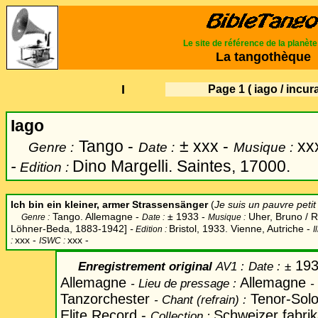
Le site de référence de la planèt
La tangothèque
I
Page 1
( iago / incur
Iago
Tango -
±
xxx -
xxx
Genre :
Date :
Musique :
-
Dino Margelli. Saintes, 17000.
Edition :
Ich bin ein kleiner, armer Strassensänger
(
Je suis un pauvre peti
Tango. Allemagne -
±
1933 -
Uher, Bruno / Re
Genre :
Date :
Musique :
Löhner-Beda, 1883-1942]
-
Bristol, 1933. Vienne, Autriche -
Edition :
I
xxx -
xxx -
:
ISWC :
193
Enregistrement original
AV1
:
Date
:
±
Allemagne
Allemagne
-
Lieu de pressage :
-
Tanzorchester
Tenor-Solo
-
Chant
(refrain) :
Elite Record -
Schweizer fabrik
Collection :