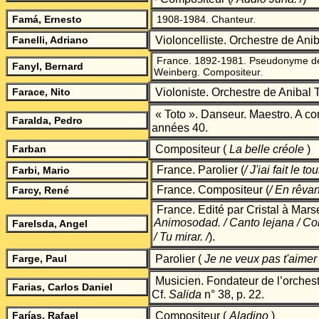
Fam
á
, Ernesto
1908-1984. Chanteur.
Fanelli, Adriano
Violoncelliste. Orchestre de Anib
France. 1892-1981. Pseudonyme d
Fanyl, Bernard
Weinberg. Compositeur.
Farace, Nito
Violoniste. Orchestre de Anibal T
« Toto ».
Danseur. Maestro. A co
Faralda, Pedro
années 40.
Farban
Compositeur (
La belle créole
)
France. Parolier
(
/ J'iai fait le
Farbi, Mario
France.
Compositeur
(
/ En rêva
Farcy, René
France.
Edité par Cristal à Mars
Animosodad. / Canto lejana / Co
Farelsda, Angel
.
/ Tu mirar
. /
)
Farge, Paul
Parolier (
Je ne veux pas t'aime
Musicien. Fondateur de l’orches
Farias, Carlos Daniel
Cf.
Salida
n° 38, p. 22.
Farías, Rafael
Compositeur (
Aladino
)