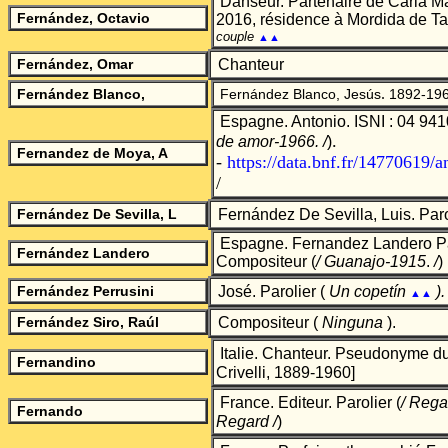
Danseur. Partenaire de Carla M
Fernández, Octavio
2016, résidence à Mordida de Ta
couple
▲▲
Fernández, Omar
Chanteur
.
Fernández Blanco,
Fernández Blanco, Jesús
1892-19
Espagne. Antonio. ISNI : 04 9410
.
de amor-1966.
/
)
Fernandez de Moya, A
-
https://data.bnf.fr/14770619
/
Fernández De Sevilla,
L
Fernández De Sevilla, Luis.
Paro
Espagne. Fernandez Landero Pa
Fernández Landero
Compositeur
(
/ Guanajo-1915
.
/
)
Fernández Perrusini
José
. Parolier (
Un copetín
).
▲▲
Fernández
Siro, Ra
ú
l
Compositeur (
Ninguna
).
Italie. Chanteur. Pseudonyme du
Fernandino
Crivelli, 1889-1960]
France. Editeur. Parolier
(
/ Rega
Fernando
Regard
/
)