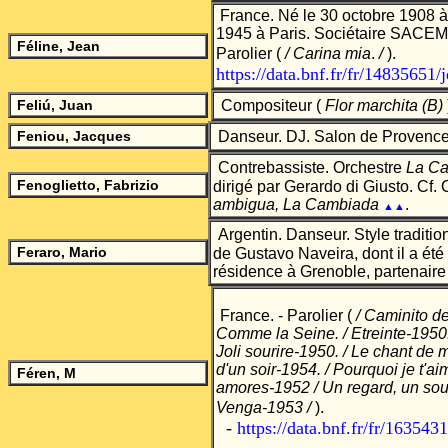
France. Né le 30 octobre 1908 à
1945 à Paris. Sociétaire SACEM 
Féline, Jean
.
Parolier
(
/ Carina mia
.
/
)
https://data.bnf.fr/fr/14835651/
Feli
ú, Juan
Compositeur (
Flor marchita (B)
Feniou, Jacques
Danseur. DJ. Salon de Provence
Contrebassiste.
Orchestre
La Ca
Fenoglietto, Fabrizio
dirigé par Gerardo di Giusto. Cf.
ambigua, La Cambiada
.
▲▲
Argentin. Danseur. Style traditi
Feraro, Mario
de Gustavo Naveira, dont il a été 
résidence à Grenoble, partenaire
France. - Parolier
(
/ Caminito d
Comme la Seine. / Etreinte-1950.
Joli sourire-1950. / Le chant de 
d'un soir-1954. / Pourquoi je t'a
Féren, M
amores-1952 / Un regard, un sour
.
Venga-1953 /
)
-
https://data.bnf.fr/fr/16354