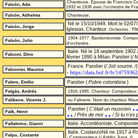
Chanteuse. Epouse de Francisco Can
Falcón, Ada
1932 et 1938 avec l’orchestre de Fr
.
Falcón, Adhelma
Chanteuse
Né le 15/10/1949. Mort le 02/07/
Falcón
, Jorge
Iglesias. Chanteur
Hec
.
Orchestres :
1904-1977. Bandonéoniste. Compos
Falcón, Julio
d'orchestre.
Italie. Né le 18 septembre 1902 à 
Falconi, Dino
février 1990 à Milan. Parolier
(
/ 
France. Parolier
(
/ Joli sourire.
/
)
Falconier, Maurice
-
https://data.bnf.fr/fr/1475936
Falero, Emilio
Parolier (
Pobre colombina
)
Falg
á
s, Andrés
1916-1995. Chanteur. Compositeur.
Falibene, Vicente J.
ou Falivene.
Nom du chanteur Maur
Parolier (
C'était un musicien
▲
Falk, Henri
/
Près de moi
/
Si tu n'es
▲▲
▲▲
Italie.
Accordéoniste. Composite
Fallabrino, Gianni
Italie. CostanzoNé ne 1917 à R
Falpo, Costante
- Compositeur
(
/ Addio Juna.
/
)