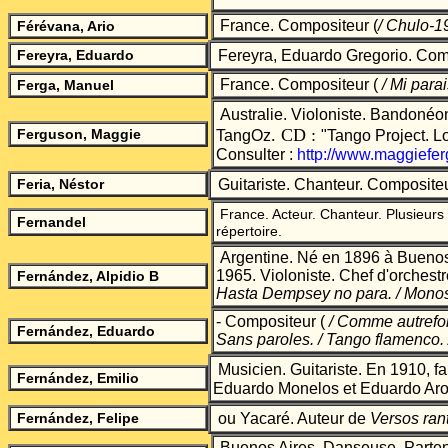
France. Compositeur
(
/ Chulo-1
Férévana, Ario
Fereyra, Eduardo
Fereyra, Eduardo Gregorio.
Comp
France. Comp
ositeur (
/ Mi para
Ferga, Manuel
Australie. Violoniste. Bandonéon
. CD :
Ferguson, Maggie
TangOz
"Tango Project. L
Consulter :
http://www.maggiefe
Feria, Néstor
Guitariste. Chanteur. Compositeu
France. Acteur. Chanteur. Plusieurs
Fernandel
répertoire.
Argentine. Né en 1896 à Buenos A
1965. Violoniste. Chef d'orchest
Fernández, Alpidio B
Hasta Dempsey no para.
/ Mono
- Compositeur
(
/ Comme autrefoi
Fernández, Eduardo
Sans paroles. / Tango flamenco.
Musicien. Guitariste. En 1910, fai
Fernández, Emilio
Eduardo Monelos et Eduardo Aro
Fernández, Felipe
ou Yacaré. Auteur de
Versos ran
Buenos Aires. Danseuse. Parten