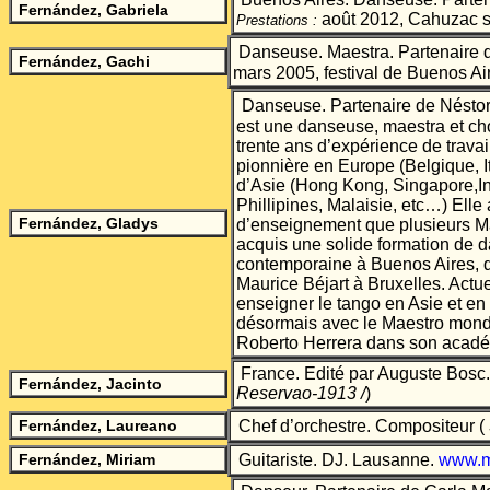
Fernández
, Gabriela
août 2012, Cahuzac su
Prestations :
Danseuse.
Maestra
. Partenaire 
Fernández, Gachi
mars 2005, festival de Buenos Ai
Danseuse. Partenaire de Néstor
est une danseuse, maestra et ch
trente ans d’expérience de travai
pionnière en Europe (Belgique, I
d’Asie (Hong Kong, Singapore,In
Phillipines, Malaisie, etc…) El
Fernández
, Gladys
d’enseignement que plusieurs Ma
acquis une solide formation de d
contemporaine à Buenos Aires, q
Maurice Béjart à Bruxelles. Actu
enseigner le tango en Asie et en
désormais avec le Maestro mond
Roberto Herrera dans son acadé
France.
Edité par Auguste Bosc.
Fernández, Jacinto
Reservao-1913 /
)
Fernández, Laureano
Chef d’orchestre. Compositeur (
Fernández, Miriam
Guitariste. DJ. Lausanne.
www.m