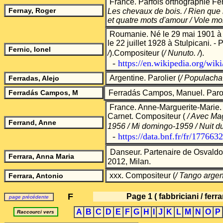
France. Parfois orthographié F
Fernay, Roger
Les chevaux de bois. / Rien qu
et quatre mots d'amour / Vole mon
Roumanie. Né le 29 mai 1901 à 
le 22 juillet 1928 à Stulpicani. - 
Fernic, Ionel
.
/
)
.Compositeur
(
/ Nunuto.
/
)
-
https://en.wikipedia.org/wik
Argentine. Parolier
(
/ Populach
Ferradas, Alejo
Ferrad
á
s Campos,
M
Ferrad
á
s Campos, Manuel.
Paro
France. Anne-Marguerite-Marie.
Carnet. Comp
ositeur (
/ Avec Mag
Ferrand, A
nne
1956 / Mi domingo-1959 / Nuit d
-
https://data.bnf.fr/fr/177663
Danseur. Partenaire de Osvaldo 
Ferrara, Anna Maria
2012, Milan.
xxx.
Compositeur
(
/ Tango arge
Ferrara, Antonio
F
Page 1
( fabbriciani / ferra
page précédente
A
B
C
D
E
F
G
H
I
J
K
L
M
N
O
P
Raccourci vers