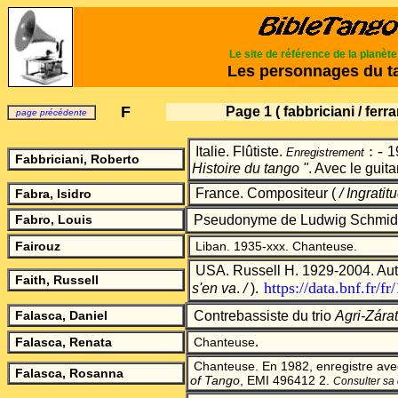
Le site de référence de la planèt
Les personnages du t
F
Page 1
( fabbriciani / ferra
page précédente
: -
Italie. Flûtiste.
1
Enregistrement
Fabbriciani, Roberto
Histoire du tango "
. Avec le guita
France. Comp
ositeur (
/ Ingratit
Fabra, Isidro
Fabro, Louis
Pseudonyme de Ludwig Schmid
Fairouz
Liban. 1935-xxx. Chanteuse.
USA.
Russell H. 1929-2004. Aut
Faith, Russell
.
https://data.bnf.fr/f
s'en va
.
/
)
Falasca, Daniel
Contrebassiste du trio
Agri-Zára
.
Falasca, Renata
Chanteuse
Chanteuse. En 1982, enregistre ave
Falasca, Rosanna
of Tango
, EMI 496412 2.
Consulter sa