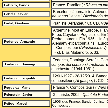
France. Parolier
(
/ Rêves en ta
Febréro, Carlos
Barcelone. Journaliste. Auteur d
Febrés, Xavier
del tango
" et de "
Diccionario de
Fedel, Gustavo
Pianiste.
Arrangeur.
Cf. CD.
Nue
Argentine. Mort en Europe. Piani
Firpo, Cayetano Puglisi, etc. En
Pedro Laurenz. Fin 1936, il intèg
Federico, Armando
Alemany et parcourt ainsi l'Euro
- Compositeur
(
/ Pasionismo.
/
)
-
.
cf. Blas Matamoro, p. 33
Federico, Domingo Serafín. Com
Federico, Domingo
compas del corazón /
Tristezas
d
d’orchestre ( 1944-1951 )
12/01/1927 - 28/12/2014. Bandon
Federico, Leopoldo
compositeur (
Al galope
, )
.
CD :
France ?.
Compositeur
(
/ Viej
Fegueras, Mario
Feierstein, Javier
Guitariste.
2005 :
Quinteto Porte
1906-xxx. France. Bandonéoniste. C
Feijoo, Marcel
Compositeur.