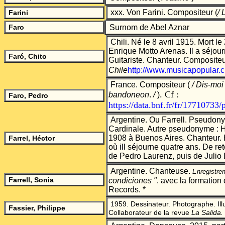
xxx. Von Farini. Compositeur
(
/ 
Farini
Faro
Surnom de Abel Aznar
Chili. Né le 8 avril 1915. Mort le
Enrique Motto Arenas. Il a séjou
Faró, Chito
Guitariste. Chanteur. Compositeu
Chile
http://www.musicapopular.cl/
France.
Compositeur
(
/ Dis-moi
. Cf :
bandoneon
.
/
)
Faro, Pedro
https://data.bnf.fr/fr/17710733/
Argentine. Ou Farrell. Pseudo
Cardinale. Autre pseudonyme : H
1908 à Buenos Aires. Chanteur. 
Farrel, Héctor
où ill séjourne quatre ans. De reto
de Pedro Laurenz, puis de Julio
Argentine. Chanteuse.
Enregistre
Farrell, Sonia
condiciones "
. avec la formation
Records. *
1959.
Dessinateur. Photographe. Illu
Fassier, Philippe
Collaborateur de la revue
La Salida.