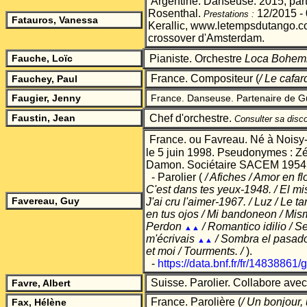
Argentine. Danseuse. 2015, par
Rosenthal.
12/2015 - 
Prestations :
Fatauros, Vanessa
Kerallic, www.letempsdutango.
crossover d'Amsterdam.
Fauche, Loïc
Pianiste. Orchestre
Loca Bohem
France. Compositeur
(
/ Le cafa
Fauchey, Paul
Faugier, Jenny
France. Danseuse. Partenaire de G
Faustin, Jean
Chef d'orchestre
.
Consulter sa disc
France. ou Favreau. Né à Noisy-
le 5 juin 1998. Pseudonymes : Z
Damon. Sociétaire SACEM 1954
- Parolier (
/ Afiches / Amor en flo
C'est dans tes yeux-1948. / El mis
Favereau, Guy
J'ai cru l'aimer-1967. / Luz / Le t
en tus ojos / Mi bandoneon / Mism
Perdon
/ Romantico idilio / Se
▲▲
m'écrivais
/ Sombra el pasado
▲▲
et moi / Tourments. /
).
-
https://data.bnf.fr/fr/14838861
Suisse. Parolier. Collabore avec
Favre, Albert
France. Parolière
(
/ Un bonjour,
Fax, Hélène