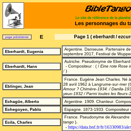
Le site de référence de la planèt
Les personnages du t
E
Page 1
( eberhardt / ezcur
page précédente
Argentine. Danseuse. Partenaire d
Eberhardt, Eugenia
septembre 2017, Festival de Wupper
Autriche. Pseudonyme de Eberhard 
- Compositeur : ( /
Eine rote Rose 
Eberhardt, Hans
/ )
France. Eugène Jean Charles. Né à 
28 avril 1962 à Langrume-sur-mer (
Eblinger, Jean
Amour ? Chimère-1934. / Danila-1938
yeux-1932 / Parmi toutes les fleurs
Echagüe, Alberto
Argentine. 1909. Chanteur. Composi
Echegoyen, Pablo
Espagne. 1873-1933. Comp
ositeur
France. Pseudonyme de Alexandre C
.
tango
)
Ecila, Charles
-
https://data.bnf.fr/fr/16330983/a