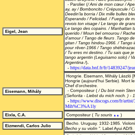
- Parolier
(
/ Ami de mon cœur / Ape
ay, ay / Bomboncito / Crépuscule / C
Deedin'la borria / Dix mille bulles b
Esperando / Felicidad. / Fuego de m
revois ton visage / Le tango de gran
Le tango des copains. / Manhattan t
Eigel, Jean
querido / Moun bel omourou / Rache
d'amour / Tango de fleurs .Tango de
gitan / Tango hindou-1966. / Tango 
pour rêver-1966 / Tango shéhérazade
/ Tu eres mi destino. / Tu sais que je
tango argentin (Leguisamo solo) / Va
.
Argentina /
)
-
https://data.bnf.fr/fr/14839247/jea
Hongrie.
Eisemann, Mihály
László [M
Hongrie (aujourd'hui Serbie). Mort l
Chef d'orchestre.
- Compositeur
(
/ Du bist mein Ster
Eisemann, Mihály
(Señorita - Liebst du mich noch. ) - 
-
https://www.discogs.com/fr/artis
Mih%C3%A1ly
Eixla, C.A.
Compositeur (
Tu souris
)
▲▲
Becho. Uruguay. 1932-1985. Violoni
Eizmendi, Carlos Julio
Becho y su violín "
. Label Ayui AD/9.