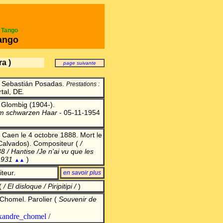
e Tango
ango
ra )
page suivante
e Sebastián Posadas.
Prestations :
tal, DE
.
Glombig (1904-).
im schwarzen Haar
- 05-11-1954
Caen le 4 octobre 1888. Mort le
Calvados). Compositeur (
/
 / Hantise /Je n'ai vu que les
-1931
)
▲▲
teur.
en savoir plu
s
 (
/ El disloque / Piripitipi
/
)
homel. Parolier
(
Souvenir de
lexandre_chomel
/