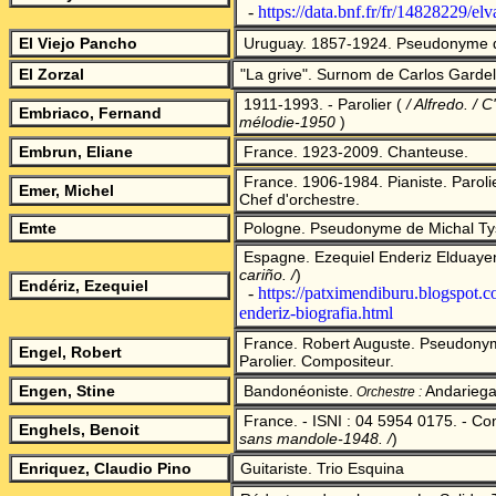
-
https://data.bnf.fr/fr/14828229/el
El Viejo Pancho
Uruguay. 1857-1924. Pseudonyme de
El Zorzal
"
La grive". Surnom de Carlos Gardel
1911-1993. - Parolier
(
/ Alfredo. / C
Embriaco, Fernand
mélodie-1950
)
Embrun, Eliane
France. 1923-2009. Chanteuse.
France. 1906-1984. Pianiste. Paroli
Emer, Michel
Chef d'orchestre.
Emte
Pologne. Pseudonyme de Michal Tysz
Espagne. Ezequiel Enderiz Elduayen
cariño.
/
)
Endériz, Ezequiel
-
https://patximendiburu.blogspot.
enderiz-biografia.html
France. Robert Auguste. Pseudonyme
Engel, Robert
Parolier.
Compositeur.
Engen, Stine
Bandonéoniste.
Andarieg
Orchestre
:
France.
- ISNI : 04 5954 0175. - Co
Enghels, Benoit
sans mandole-1948.
/
)
Enriquez, Claudio Pino
Guitariste. Trio Esquina