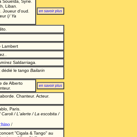
à Soueïda, Syrie.
h, Liban.
. Joueur d'oud.
en savoir plu
s
teur
(
/ Ya
ito
.
e Lambert
ez.
.
mírez Saldarriaga.
 dédié le tango
Bailarin
 de Alberto
en savoir plu
s
nteur.
borde. Chanteur. Acteur.
blo, Paris.
/ Caroli / L'alerte / La escobita /
_chino
/
concert "Cigala & Tango" au