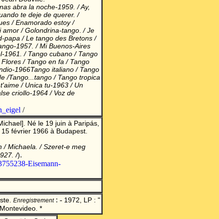
nas abra la noche-1959. / Ay,
uando te deje de querer. /
leues / Enamorado estoy /
i amor / Golondrina-tango
.
/ Je
d-papa / Le tango des Bretons /
ango-1957. / Mi Buenos-Aires
l-1961. / Tango cubano / Tango
 Flores / Tango en fa / Tango
indio-1966Tango italiano / Tango
 /Tango...tango / Tango tropica
 t'aime / Unica tu-1963 / Un
lse criollo-1964 / Voz de
n_eigel
/
ichael]. Né le 19 juin à Paripás,
e 15 février 1966 à Budapest.
n / Michaela. / Szeret-e meg
.
1927
. /
)
t/3755238-Eisemann-
: -
ste.
1972, LP : "
Enregistrement
 Montevideo. *