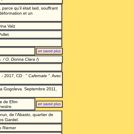
rce qu’il était laid, souffrant
déformation et un
ina Valz
llet.
en savoir plu
s
. / O, Donna Clara
/
)
 -
2017, CD : "
Cafemate "
. Avec
era Gogoleva. Septembre 2011,
e de Efim
en savoir plu
s
hestre.
run, de l'Abasto, quartier de
os Gardel
.
o Riemer