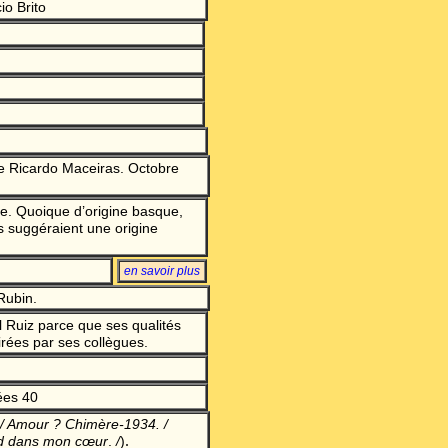
o Brito
 Ricardo Maceiras. Octobre
. Quoique d’origine basque,
s suggéraient une origine
en savoir plu
s
Rubin.
 Ruiz parce que ses qualités
irées par ses collègues.
ées 40
/ Amour ? Chimère-1934. /
.
ard dans mon cœur
.
/
)