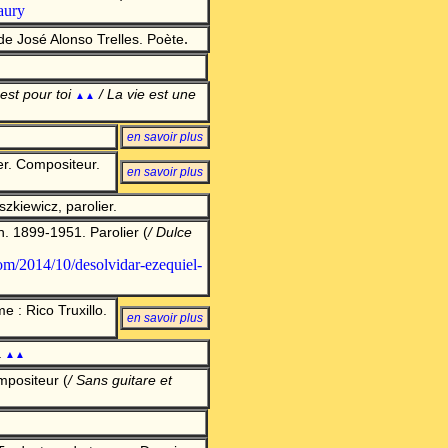
vaury
.
 José Alonso Trelles. Poète
'est pour toi
/ La vie est une
▲▲
en savoir plu
s
er. Compositeur.
en savoir plu
s
kiewicz, parolier.
. 1899-1951. Parolier
(
/ Dulce
com/2014/10/desolvidar-ezequiel-
 : Rico Truxillo.
en savoir plu
s
a
▲▲
mpositeur
(
/ Sans guitare et