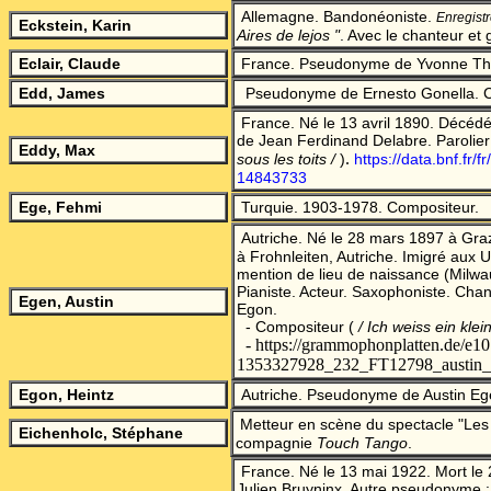
Allemagne. Bandonéoniste.
Enregist
Eckstein, Karin
Aires de lejos "
. Avec le chanteur et
Eclair, Claude
France. Pseudonyme de Yvonne Th
Edd, James
Pseudonyme de Ernesto Gonella. 
France. Né le 13 avril 1890. Décéd
de Jean Ferdinand Delabre. Parolier
Eddy, Max
.
sous les toits /
)
https://data.bnf.fr
14843733
Ege, Fehmi
Turquie. 1903-1978. Compositeur.
Autriche. Né le 28 mars 1897 à Graz
à Frohnleiten, Autriche. Imigré aux
mention de lieu de naissance (Milwa
Pianiste. Acteur. Saxophoniste. Cha
Egen, Austin
Egon.
- Compositeur (
/ Ich weiss ein kle
- https://grammophonplatten.de/e107
1353327928_232_FT12798_austin_e
Egon, Heintz
Autriche. Pseudonyme de Austin Eg
Metteur en scène du spectacle "Les
Eichenholc, Stéphane
compagnie
Touch Tango
.
France. Né le 13 mai 1922. Mort l
Julien Bruyninx. Autre pseudonyme :