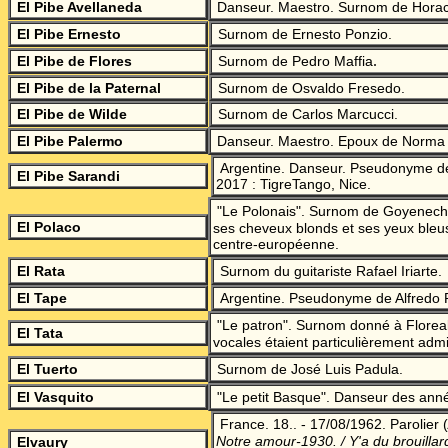
El Pibe Avellaneda
Danseur. Maestro. Surnom de Horaci
El Pibe Ernesto
Surnom de Ernesto Ponzio.
.
El Pibe de Flores
Surnom de Pedro Maffia
El Pibe de la Paternal
Surnom de Osvaldo Fresedo.
El Pibe de Wilde
Surnom de Carlos Marcucci.
El Pibe Palermo
Danseur. Maestro. Epoux de Norma
Argentine. Danseur. Pseudonyme de
El Pibe Sarandi
2017 : TigreTango, Nice.
"
Le Polonais". Surnom de Goyeneche
El Polaco
ses cheveux blonds et ses yeux bleu
centre-européenne.
El Rata
Surnom du guitariste Rafael Iriarte.
El Tape
Argentine. Pseudonyme de Alfredo 
"
Le patron". Surnom donné à Floreal
El Tata
vocales étaient particulièrement adm
El Tuerto
Surnom de José Luis Padula.
El Vasquito
"Le petit Basque".
Danseur des ann
France. 18.. - 17/08/1962. Parolier
(
Notre amour-1930. / Y'a du brouill
Elvaury