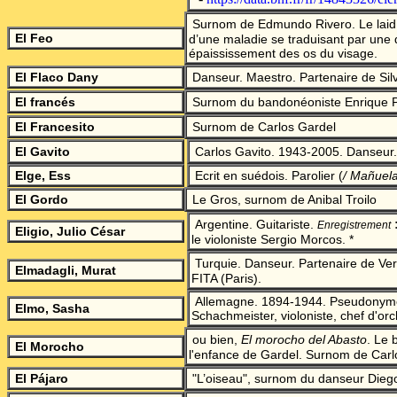
Surnom de Edmundo Rivero. Le laid, pa
El Feo
d’une maladie se traduisant par une 
épaississement des os du visage.
El Flaco Dany
Danseur. Maestro. Partenaire de Silv
El francés
Surnom du bandonéoniste Enrique Po
El Francesito
Surnom de Carlos Gardel
El Gavito
Carlos Gavito. 1943-2005. Danseur.
Elge, Ess
Ecrit en suédois. Parolier
(
/ Mañuela
El Gordo
Le Gros, surnom de Anibal Troilo
:
Argentine. Guitariste.
Enregistrement
Eligio, Julio César
le violoniste Sergio Morcos. *
Turquie. Danseur. Partenaire de V
Elmadagli, Murat
FITA (Paris).
Allemagne. 1894-1944. Pseudonym
Elmo, Sasha
Schachmeister, violoniste, chef d'orc
ou bien,
El morocho del Abasto
.
Le b
El Morocho
l'enfance de Gardel. Surnom de Carl
El Pájaro
"L’oiseau", surnom du danseur Dieg