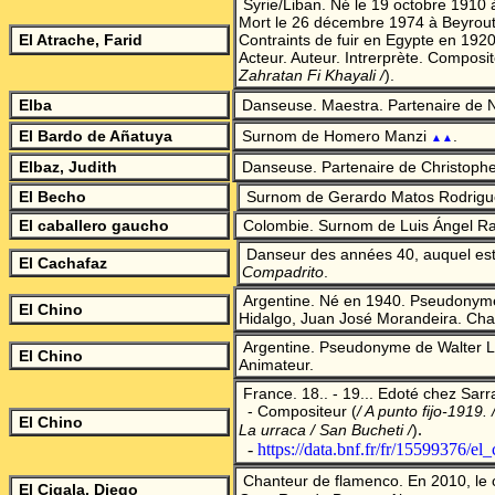
Syrie/Liban. Né le 19 octobre 1910 
Mort le 26 décembre 1974 à Beyrout
El Atrache, Farid
Contraints de fuir en Egypte en 1920
Acteur. Auteur. Intrerprète. Composi
Zahratan Fi Khayali
/
)
.
Elba
Danseuse.
Maestra
. Partenaire de N
El Bardo de
Añatuya
Surnom de Homero Manzi
.
▲▲
Elbaz, Judith
Danseuse. Partenaire de Christoph
El Becho
Surnom de Gerardo Matos Rodrigu
El caballero gaucho
Colombie. Surnom de Luis Ángel Ra
Danseur des années 40, auquel est
El Cachafaz
Compadrito
.
Argentine. Né en 1940. Pseudonyme
El Chino
Hidalgo, Juan José Morandeira. Cha
Argentine. Pseudonyme de Walter La
El Chino
Animateur.
France.
18.. - 19... Edoté chez Sarra
- Compositeur
(
/ A punto fijo-1919. 
El Chino
.
La urraca / San Bucheti
/
)
-
https://data.bnf.fr/fr/15599376/el
Chanteur de flamenco.
En 2010, le 
El Cigala, Diego