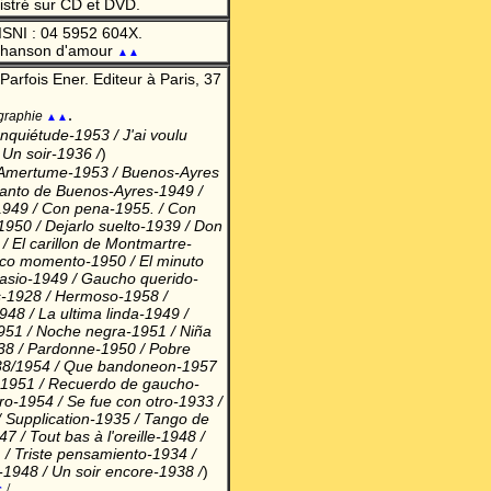
istré sur CD et DVD.
ISNI : 04 5952 604X.
 chanson d'amour
▲▲
Parfois Ener. Editeur à Paris, 37
.
graphie
▲▲
Inquiétude-1953 / J'ai voulu
/ Un soir-1936
/
)
/ Amertume-1953 / Buenos-Ayres
Canto de Buenos-Ayres-1949 /
1949 / Con pena-1955.
/ Con
1950 / Dejarlo suelto-1939 / Don
/ El carillon de Montmartre-
itico momento-1950 / El minuto
tasio-1949 / Gaucho querido-
s-1928 / Hermoso-1958 /
948 / La ultima linda-1949 /
951 / Noche negra-1951 / Niña
938 / Pardonne-1950 / Pobre
1938/1954 / Que bandoneon-1957
-1951 / Recuerdo de gaucho-
ro-1954 / Se fue con otro-1933 /
 Supplication-1935 / Tango de
 / Tout bas à l'oreille-1948 /
 / Triste pensamiento-1934 /
-1948 / Un soir encore-1938 /
)
r
/