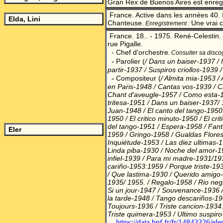
Gran Rex de Buenos Aires est enreg
France. Active dans les années 40. 
Elda, Lini
Chanteuse.
Une vrai
Enregistrement
:
France. 18.. - 1975. René-Celestin. 
rue Pigalle.
- Chef d'orchestre
.
Consulter sa disco
-
Parolier
(
/ Dans un baiser-1937 / 
partir-1937 / Suspiros criollos-1939 
-
Compositeur
(
/ Almita mia-1953 
en Paris-1948 / Cantas vos-1939 / 
Chant d'aveugle-1957 / Como esta-
tritesa-1951 / Dans un baiser-1937/ 
Juan-1948 / El canto del tango-1950 
1950 / El critico minuto-1950 / El cr
del tango-1951 / Espera-1958 / Fan
Eler
1959 / Gringo-1958 / Gualdas Flore
Inquiétude-1953 / Las diez ultimas-1
Linda piba-1930 / Noche del amor-1
infiel-1939 / Para mi madre-1931/1
cariño-1953:1959 / Porque triste-
/ Que lastima-1930 / Querido amigo
1935/ 1955. / Regalo-1958 / Rio neg
Si un jour-1947 / Souvenance-1936 /
la tarde-1948 / Tango descariños-1947
Toujours-1936 / Triste cancion-1934.
Triste quimera-1953 / Ultimo suspiro
-
https://data.bnf.fr/fr/14843326/ele