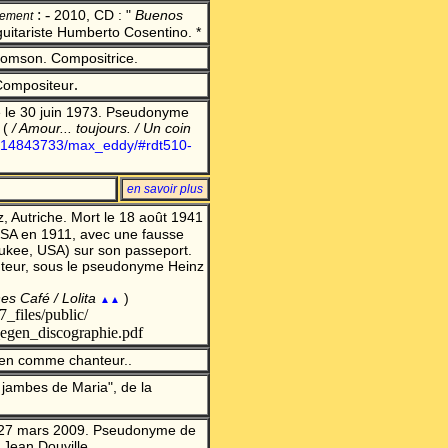
: -
2010, CD : "
Buenos
rement
 guitariste Humberto Cosentino. *
omson. Compositrice.
.
Compositeur
é le 30 juin 1973. Pseudonyme
(
/ Amour... toujours. / Un coin
/fr/14843733/max_eddy/#rdt510-
en savoir plu
s
, Autriche. Mort le 18 août 1941
 USA en 1911, avec une fausse
ukee, USA) sur son passeport.
nteur, sous le pseudonyme Heinz
ines Café /
Lolita
)
▲▲
_files/public/
gen_discographie.pdf
en comme chanteur..
 jambes de Maria", de la
e 27 mars 2009. Pseudonyme de
 Jean Douville.