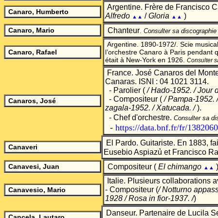
Argentine. Frère de Francisco C
Canaro, Humberto
Alfredo
/
Gloria
)
▲▲
▲▲
Canaro, Mario
Chanteur
.
Consulter sa discographie
Argentine. 1890-1972/. Scie musica
Canaro, Rafael
l’orchestre Canaro à Paris pendant 
était à New-York en 1926.
Consulter s
France. José Canaros del Mont
Canaras. ISNI : 04 1021 3114.
- Parolier
(
/ Hado-1952. / Jour 
- Comp
ositeur (
/ Pampa-1952.
Canaros, José
zagala-1952. / Xatucada. /
)
.
- Chef d'orchestre.
Consulter sa di
-
https://data.bnf.fr/fr/138206
El Pardo. Guitariste. En 1883, fai
Canaveri
Eusebio Aspiazủ et Francisco Ra
Canavesi, Juan
Compositeur (
El chimango
▲▲
Italie.
Plusieurs collaborations av
- Compositeur
(
/ Notturno appas
Canavesio, Mario
1928 / Rosa in fior-1937.
/
)
Danseur. Partenaire de Lucila S
Cancela, Lautaro