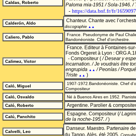
Caldas, Roberto
Paloma mia-1951
/ Sola-1946. / 
-
https://data.bnf.fr/fr/165909
Chanteur. Chante avec l’orchestr
Calderón, Aldo
discographie
▲▲
France. Pseudonyme de Paul Chalie
Caliero, Pablo
Bandonéoniste. Chef d'orchestre.
France. Editeur à Fontaines-sur
Fonds Orgeret à Lyon : ORG A.1
- Comp
ositeur (
/ Desear y espe
Calimez, Victor
Incarnation. / Je voudrais être ton
engrupida
/ Peonías / Porqué 
▲▲
Triste
)
▲▲
1907-1972.Bandonéoniste. Chef d’o
Caló, Miguel
Compositeur
Caló, Osvaldo
Né à Buenos Aires en 1952.
Pianist
Argentine. Parolier & composit
Caló, Roberto
Espagne. Compositeur
(
/ Lagri
Calú, Panchito
de la noche-1957. /
)
Danseur. Maestro. Partenaire d
Calvelli, Leo
du Tango, Alès, été 2005.
Consulte