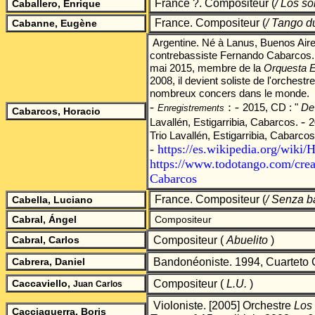
France ?. Compositeur
(
/ Los s
Caballero, Enrique
France. Compositeur
(
/ Tango d
Cabanne, Eugène
Argentine. Né à Lanus, Buenos Aires
contrebassiste Fernando Cabarcos.
mai 2015, membre de la
Orquesta E
2008, il devient soliste de l'orchestre
nombreux concers dans le monde.
-
: -
2015, CD : "
De
Enregistrements
Cabarcos, Horacio
-
Lavallén, Estigarribia, Cabarcos.
2
Trio Lavallén, Estigarribia, Cabarcos
-
https://es.wikipedia.org/wiki
https://www.todotango.com/crea
Cabarcos
France. Compositeur
(
/ Senza ba
Cabella, Luciano
Cabral, Ángel
Compositeur
Cabral, Carlos
Compositeur (
Abuelito
)
Cabrera, Daniel
Bandonéoniste. 1994, Cuarteto
Caccaviello,
Compositeur (
L.U.
)
Juan
Carlos
Violoniste. [2005] Orchestre
Los
Cacciaguerra, Boris