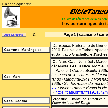
Grande Sequanaise,
Le site de référence de la planèt
Les personnages du t
C
Page 1
( caamano / canet
page précédente
Danseuse. Partenaire de Bruno T
Caamano, Mari
á
ngeles
2010. Festival de Tarbes, specta
et Santiago Giachello, et l'orche
Ou Marc-Cab. Nom réel : Marcel
décembre 1901 à Nice. Mort le 1
- Parolier (
Corre caballito-1938.
Le secret de tes caresses
/
Le tan
Cab, Marc
tango / Mariquita-1941. / Mon ha
1938. / Sur les routes du monde-1
/ Vivons l'amour vivons la vie.
▲▲
-
https://data.bnf.fr/fr/11914372
Argentine. Chanteuse. Directrice 
Cabal, Sandra
Poker de Ases del Tango
.