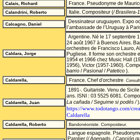
France. Pseudonyme de Maurice
Calais, Richard
Italie. Compositeur
(
/ Brasilera-
Calandrini, Roberto
Dessinateur uruguayen. Expo oc
Calcagno, Daniel
l’ambassade de l’Uruguay à Pari
Argentine. Né le 17 septembre 1
24 août 1967 à Buenos Aires. Ba
orchestres de Francisco Lauro, A
Caldara, Jorge
Pugliese. Il forme son orchestre e
1954 et 1966 chez Music Hall (1
1956), Victor (1957-1960). Compo
barrio
/
Pasional
/
Patetico
).
Caldarella,
France. Chef d'orchestre
.
Consult
1891-. Guitariste. Venu de Sicil
ans. ISNI : 03 5525 6081. Compos
La cañada / Seguime si podés /
)
Caldarella, Juan
https://www.todotango.com/crea
Caldarella
Caldarella, Roberto
Bandonéoniste. Compositeur.
Langue espagnole. Pseudonyme
Parolier
(
/ Apenado. / Canción q