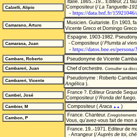
Italie.
1865..-19... Editeur, 21 fa
Compositeur
(
/ La Tanguette-191
Calzelli, A
lipio
-
https://data.bnf.fr/15921046/
Musicien. Guitariste. En 1903, fai
Camarano, Arturo
Vicente Greco et Domingo Greco
Espagne. 1903-1982. Pseudonym
- Compositeur
(
/ Plumita al vien
Camarasa, Juan
-
https://datos.bne.es/person
Cambare, Roberto
Pseudonyme de Vicente Cambar
Cambareri, Juan
Chef d'orchestre.
Consulter sa disc
Pseudonyme : Roberto Cambare. 
Cambareri, Vicente
Angélica
).
France ?.
Editeur Grande Sequan
Cambel, José
Compositeur
(
/ Ronda del fuego.
Comp
ositeur (
Araca
)
Cambier, M
▲▲
France. Chanteur.
Enregistrement
Cambon, P
Vous, qu'avez-vous fait de mon a
France.
19..-1971. Editeur de m
- Arrangeur
(
/ Auprès de toi, ch