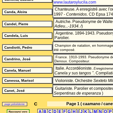
www.lautaroylucila.com
Chanteuse. A enregistré avec l'o
Canda, Alcira
1997 -
Contenidos
. CD Epsa 174
Autriche. Pseudonyme de Walte
Candel, Pierre
Adieu...-1934
.
/
)
Argentine. 1894-1943. Pseudon
Candela, Luis
Parolier.
Champion de natation, en hommage 
Candiotti, Pedro
été composé.
France. 1910-1993. Pseudonyme d
Candrino, José
Denoux. Compositeur.
Italie. Accordéoniste.
Enregistreme
Canela, Manuel
Canela y sus tangos "
. Compilati
Canessa, Marisol
Violoniste. Orchestre
Sexteto Mi
Guitariste. Parolier et composite
Canet, José
Serpentinas de esperanza
)
C
Page 1
( caamano / canet
page précédente
A
B
C
D
E
F
G
H
I
J
K
L
M
N
O
P
Raccourci vers