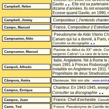
Gavito
. Elle est sa partenai
▲▲
Campbell, Helen
dizaine d'années. Ils ont ensemble
Ecosse quand Gavito, en 1990, r
Campbell, Jimmy
Compositeur (
J'entends chante
France.
Compositeur
(
/ Estrella
Campo, Manuel
Pseudonyme de Aldo Vitorio Chi
Campoamor, Aldo
Canaro qui lui a donné, à Paris, 
Consulter sa discographie
▲▲
Pianiste du début du XX° siècle. C
Campoamor, Manuel
sargento Cabral / La cara de la luna
Italie. Angleterre. Né à Rome le
mars 1991 à Princes Risborough,
Campoli, Alfredo
installée en Angleterre en 1911. 
Propriétaire de deux Stradivarius
C
á
mpora, Amira
Danseuse. Voir son site :
www.amira
Chanteur. En 1943-1945, enregis
Campos, Enrique
Consulter sa discographie
▲▲
France. Chef d'orchestre
Campos, Juan
.
Consult
Cams, Tod
France. Pseudonyme de Camille de