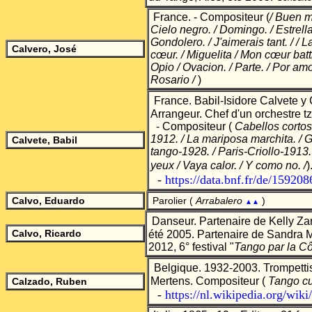
France.
- Compositeur
(
/ Buen m
Cielo negro. / Domingo. / Estrell
Gondolero. / J'aimerais tant. / / 
Calvero, José
cœur. / Miguelita / Mon cœur battr
Opio / Ovacion. / Parte. / Por am
Rosario /
)
France. Babil-Isidore Calvete y 
Arrangeur. Chef d'un orchestre t
- Compositeur (
Cabellos cortos
1912. / La mariposa marchita. / 
Calvete, Babil
tango-1928. / Paris-Criollo-1913. 
yeux / Vaya calor. / Y como no. /
)
-
https://data.bnf.fr/de/159208
Calvo, Eduardo
Parolier (
Arrabalero
)
▲▲
Danseur.
Partenaire de Kelly Za
Calvo, Ricardo
été 2005.
Partenaire de Sandra 
2012, 6° festival "
Tango par la C
Belgique. 1932-2003. Trompett
Mertens. Compositeur (
Tango c
Calzado, Ruben
-
https://nl.wikipedia.org/wik