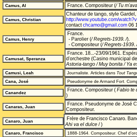
France. Compositeur
(
/ Tu m'ava
Camus, Al
Chanteur de tango, style Gardel
http://www.youtube.com/watch?
Camus, Christian
contact
chcamo@gmail.com
06 1
France.
- Parolier
(
/ Regrets-1939.
/
)
.
Camus, Henry
- Compositeur
(
/ Regrets-1939
.
France. 18...-23/09/1961. Espé
d'orchestre (Casino municipal 
Camusat, Speranza
Astoria-tango / Muy bonita / Ya es
Camusi, Leah
Journaliste.
Articles dans
Tout Tang
Cana, José
Pseudonyme de Armand Fort. Comp
France. Comp
ositeur (
Fabio te
Canandez
)
France. Pseudonyme de José Can
Canaras, Juan
Compositeur.
Frère de Francisco Canaro. Ban
Canaro, Juan
Ahi va el dulce
/ )
Canaro, Francisco
1888-1964. Compositeur. Chef d’orc