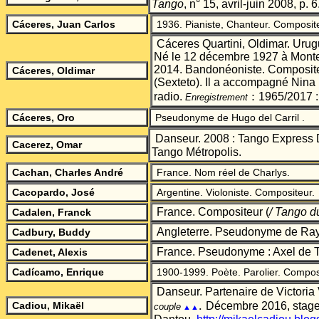
Tango
, n° 15, avril-juin 2008, p. 6
Cáceres, Juan Carlos
1936. Pianiste, Chanteur. Composite
Cáceres Quartini, Oldimar. Uru
Né le 12 décembre 1927 à Monte
2014. Bandonéoniste. Compositeu
Cáceres, Oldimar
(Sexteto). Il a accompagné Nina
:
radio.
1965/2017 :
Enregistrement
C
á
ceres, Oro
Pseudonyme de Hugo del Carril .
Danseur. 2008 : Tango Express
Cacerez, Omar
Tango Métropolis.
Cachan, Charles André
France. Nom réel de Charlys.
Cacopardo, José
Argentine. Violoniste. Compositeur.
France. Compositeur
(
/ Tango d
Cadalen, Franck
Angleterre. Pseudonyme de Ray
Cadbury, Buddy
France. Pseudonyme : Axel de Te
Cadenet, Alexis
Cad
í
camo, Enrique
1900-1999. Poète. Parolier. Compos
Danseur. Partenaire de Victoria
.
Cadiou, Mikaël
Décembre 2016, stage
couple
▲▲