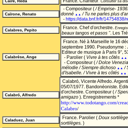
France. Chanteur
Caire, Réda
.
Consulter sa dis
- Compositeur (
/ Emprise- 1936
donné
/ Tu ne parles plus d'
Caïrone, Renato
▲▲
-
https://data.bnf.fr/fr/14754838
France. Chef d'orchestre.
Enregis
Calabres, Pepito
beaux tangos et pasos "
. Les Tré
France. Né à Marseille le 16 dé
septembre 1990. Pseudonyme : 
Editeur de musique à Paris 9°, 5
Calabrèse, Ange
- Parolier (
Vivre à tes côtés
▲▲
- Compositeur (
/ Dolce Venezia 
mélodie / Siempre dichoso
/ 
▲▲
d'Isabelle. / Vivre à tes côtés
▲▲
Calabró, Vicente Alfredo. Argent
05/07/1977. Bandonéoniste. Edite
d'orchestre. Compositeur (
/ Sper
Calabró, Alfredo
amigazo
). Enregistrements *
http://www.todotango.com/cread
Calabro
/
France. Parolier (
Doux sortilèg
Caladuez, Juan
sortilèges.
)