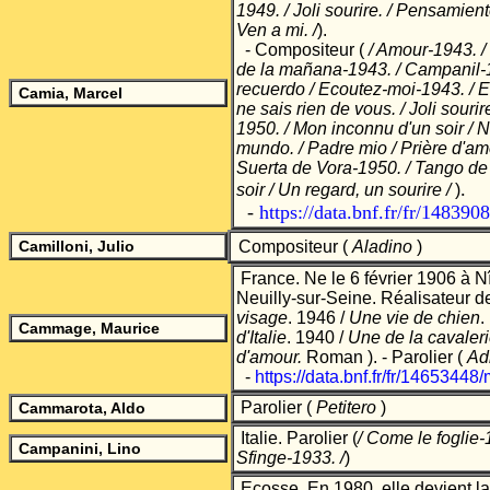
1949. / Joli sourire. / Pensamien
Ven a mi. /
)
.
- Compositeur
(
/ Amour-1943. 
de la mañana-1943. / Campanil-19
recuerdo / Ecoutez-moi-1943. / Et
Camia, Marcel
ne sais rien de vous. / Joli souri
1950. / Mon inconnu d'un soir / N
mundo. / Padre mio / Prière d'am
Suerta de Vora-1950. / Tango de
.
soir / Un regard, un sourire /
)
-
https://data.bnf.fr/fr/14839
Camilloni, Julio
Compositeur (
Aladino
)
France. Ne le 6 février 1906 à N
Neuilly-sur-Seine. Réalisateur de
visage
. 1946 /
Une vie de chien
.
Cammage, Maurice
d'Italie
. 1940 /
Une de la cavaler
d'amour.
Roman ). - Parolier
(
Ad
-
https://data.bnf.fr/fr/146534
Parolier
(
Petitero
)
Cammarota, Aldo
Italie. Parolier
(
/ Come le foglie
Campanini, Lino
Sfinge-1933. /
)
Ecosse. En 1980, elle devient 