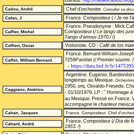
Dantou.
http://mikaelcadiou.blogs
Cadou, André
Chef d'orchestre
.
Consulter sa disc
France.
Compositeur
(
/ Je ne t
Cafan, J
France. Pseudonyme : Mick Caffi
Compositeur
(
/ Le tango des juni
Caffier, Michel
Tango d'amour-1970./
/
)
Violoniste.
CD :
Café de los mae
Caffieri, Oscar
France. Bernard-William-Joseph.
7259Parolier
(
/ Premier sourire.
/
Caffot, William Bernard
-
https://data.bnf.fr/fr/14753
Argentine. Eugenio. Bandonéoni
longtemps au Mexique.
Orchestre
1950, orq. Osvaldo Fresedo. Che
Caggiano, Américo
-
01/10/1979, LP : "
Hommage à C
au Mexique. Pressé en France. 
accompagne le chanteur mexicai
Cahan, Jacques
France. Compositeur. Chef d'orches
France. Compositeur
(
/ Dia de f
Cahard, André
1953.
/
)