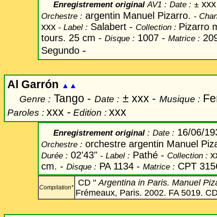
xxx
Enregistrement original
AV1 :
Date
:
±
argentin Manuel Pizarro.
Orchestre :
-
Chan
xxx
Salabert -
Pizarro 
-
Label
:
Collection :
tours. 25 cm -
1007 -
209
Disque :
Matrice :
-
Segundo
Al Garrón
▲▲
Tango -
±
xxx -
Fer
Genre :
Date :
Musique :
xxx
-
xxx
Paroles :
Edition :
16/06/1
Enregistrement original
:
Date
:
orchestre argentin Manuel Piz
Orchestre :
02'43"
Pathé -
x
Durée :
-
Label
:
Collection :
cm. -
PA 1134 -
CPT 315
Disque :
Matrice :
CD "
Argentina in Paris. Manuel Pi
Compilation*
Frémeaux, Paris. 2002. FA 5019. CD 