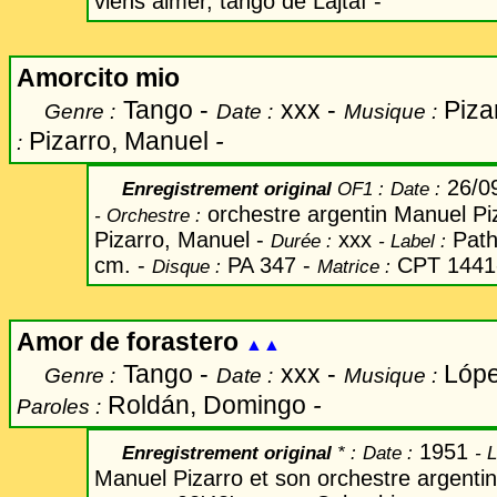
viens aimer, tango de Lajtaï -
Amorcito mio
Tango -
xxx -
Piza
Genre :
Date :
Musique :
Pizarro, Manuel
-
:
26/0
Enregistrement original
OF1 :
Date
:
orchestre argentin Manuel Pi
-
Orchestre :
Pizarro, Manuel -
xxx
Path
Durée :
-
Label
:
cm. -
PA 347 -
CPT 1441
Disque :
Matrice :
Amor de forastero
▲▲
Tango -
xxx -
Lóp
Genre :
Date :
Musique :
Roldán
, Domingo
-
Paroles :
1951
Enregistrement original
* :
Date
:
-
L
Manuel Pizarro et son orchestre argenti