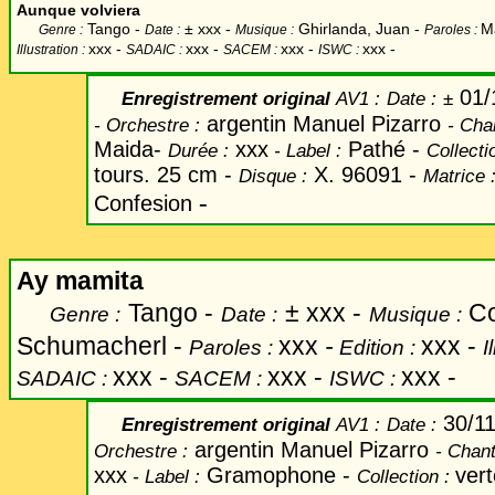
Aunque volviera
Tango -
±
xxx -
Ghirlanda, Juan -
M
Genre :
Date :
Musique :
Paroles :
xxx
-
xxx -
xxx -
xxx -
Illustration :
SADAIC :
SACEM :
ISWC :
01/
Enregistrement original
AV1 :
Date
:
±
argentin Manuel Pizarro
-
Orchestre :
-
Cha
Maida-
xxx
Pathé -
Durée :
-
Label
:
Collecti
tours. 25 cm -
X. 96091 -
Disque :
Matrice 
-
Confesion
Ay mamita
Tango -
±
xxx -
Co
Genre :
Date :
Musique :
Schumacherl -
xxx
-
xxx -
Paroles :
Edition :
I
xxx -
xxx -
xxx -
SADAIC :
SACEM :
ISWC :
30/1
Enregistrement original
AV1 :
Date
:
argentin Manuel Pizarro
Orchestre :
-
Chan
xxx
Gramophone -
ver
-
Label
:
Collection :