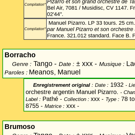
Pizarro et son grand orchestre de T
Compilation*
Bel Air, 7081 / Musidisc, CV 1147. F
02'44".
Manuel Pizarro. LP 33 tours. 25 cm.
par Manuel Pizarro et son orchestre
Compilation*
France. 321.012 standard. Face B. Pi
Borracho
Tango -
±
xxx -
Lac
Genre :
Date :
Musique :
Meanos, Manuel
Paroles :
1932
Enregistrement original
:
Date
:
-
Lie
orchestre argentin Manuel Pizarro.
-
Chan
Pathé -
xxx -
78 to
Label
:
Collection :
Type :
8755 -
xxx -
Matrice :
Brumoso