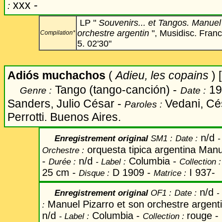
xxx
-
:
LP
"
Souvenirs... et Tangos. Manuel
orchestre argentin
", Musidisc. Fran
Compilation*
5. 02'30"
Adiós muchachos
(
Adieu, les copains
) 
Tango
(tango-canción)
-
19
Genre :
Date :
Sanders, Julio César
-
Vedani, Cé
Paroles :
Perrotti. Buenos Aires.
n/d
Enregistrement original
SM1 :
Date
:
orquesta tipica argentina Man
Orchestre :
-
n/d
Columbia -
Durée :
-
Label
:
Collection 
25 cm -
D 1909 -
I 937-
Disque :
Matrice :
n/d
Enregistrement original
OF1 :
Date
:
-
Manuel Pizarro et son orchestre argent
:
n/d
Columbia -
rouge -
-
Label
:
Collection :