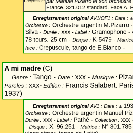
par Manuel Pizarro et son orchestre
Compilation*
France. 321.012 standard. Face A. Pi
Enregistrement original
AV1/OF1 :
Date
:
±
Orchestre argentin M.Pizarro
Orchestre :
-
Silva -
xxx
Gramophone -
Durée :
-
Label
:
78 tours. 25 cm -
K-5479 -
Disque :
Matrice
-
Crepuscule, tango de E.Bianco
face :
A mi madre
(C)
Tango -
xxx -
Piza
Genre :
Date :
Musique :
xxx
-
Francis Salabert. Pari
Paroles :
Edition :
1937)
193
Enregistrement original
AV1 :
Date
:
±
Orchestre argentin Manuel Pi
Orchestre :
xxx
Pathé -
xxx 
Durée :
-
Label
:
Collection :
-
X. 96.251 -
N° 301.785
Disque :
Matrice :