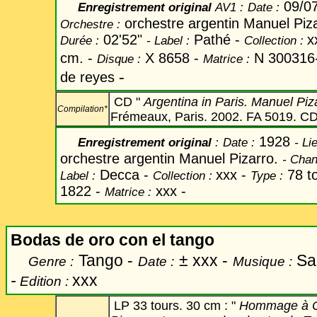
09/0
Enregistrement original
AV1 :
Date
:
orchestre argentin Manuel Piz
Orchestre :
02'52"
Pathé -
x
Durée :
-
Label
:
Collection :
cm. -
X 8658 -
N 300316
Disque :
Matrice :
-
de reyes
CD "
Argentina in Paris. Manuel Pi
Compilation*
Frémeaux, Paris. 2002. FA 5019. CD 
1928
Enregistrement original
:
Date
:
-
Lie
orchestre argentin Manuel Pizarro.
-
Chan
Decca -
xxx -
78 to
Label
:
Collection :
Type :
1822 -
xxx -
Matrice :
Bodas de oro con el tango
Tango -
±
xxx -
Sab
Genre :
Date :
Musique :
-
xxx
Edition :
LP 33 tours. 30 cm :
"
Hommage à Ca