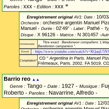
*
xxx
-
xxx
Paroles :
Edition :
10/03
Enregistrement original
AV1:
Date
:
orchestre argentin Manuel Piz
Orchestre :
Manuel -
02'49"
Pathé -
Durée :
-
Label
:
Ty
X 96126 -
N 301457 -
Disque :
Matrice :
Autr
Titre exact :
Bandoneon compañero
. L'éti
Commentaire
Bandonion campanero
".
https://www.youtube.com/watch?v=RQaqU5NS
-
Ecoute
CD "
Argentina in Paris. Manuel Pi
Compilation*
Frémeaux, Paris. 2002. FA 5019. CD 
Barrio reo
▲▲
Tango -
1927 -
Fu
Genre :
Date :
Musique :
Roberto
-
Navarrine, Alfredo
-
Paroles :
12/0
Enregistrement original
AV1 :
Date
:
orchestre argentin Manuel Piz