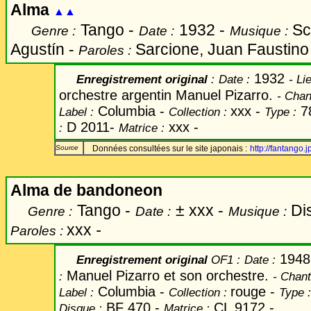
Alma
▲▲
Tango -
1932 -
Sc
Genre :
Date :
Musique :
Agustín
-
Sarcione, Juan Faustino
Paroles :
1932
Enregistrement original
:
Date
:
-
Lie
orchestre argentin Manuel Pizarro.
-
Chan
Columbia -
xxx -
78
Label
:
Collection :
Type :
D 2011-
xxx -
:
Matrice :
Source
Données consultées sur le site japonais :
http://fantango.j
Alma de bandoneon
Tango -
±
xxx -
Dis
Genre :
Date :
Musique :
xxx
-
Paroles :
194
Enregistrement original
OF1 :
Date
:
Manuel Pizarro et son orchestre.
:
-
Chant
Columbia -
rouge -
Label
:
Collection :
Type :
BF 470 -
CL 9172 -
Disque :
Matrice :