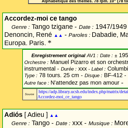
Alphabétique des thèmes. 78 rpm. 10" (78 t
Accordez-moi ce tango
Tango tzigane -
1947/1949 
Genre :
Date :
Denoncin, René
-
Dabadie, Ma
Paroles :
▲▲
*
Europa. Paris.
195
Enregistrement original
AV1 :
Date
:
±
Manuel Pizarro et son orchest
Orchestre :
instrumental -
xxx
Columbi
Durée :
-
Label
:
78 tours. 25 cm -
BF-412 -
Type :
Disque :
-
N'attendez pas mon amour
Autre face :
https://adp.library.ucsb.edu/index.php/matrix/d
Source
Accordez-moi_ce_tango
Adiós
[ Adieu ]
▲▲
Tango -
xxx -
More
Genre :
Date :
Musique :