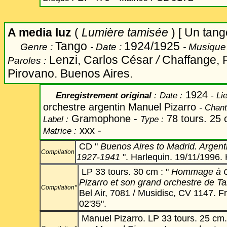
A media luz
(
Lumière tamisée
) [ Un tan
Tango
1924/1925
Genre :
- Date :
- Musique
Lenzi, Carlos César
/
Chaffange, P
Paroles :
Pirovano. Buenos Aires.
1924
Enregistrement original
:
Date
:
-
Lie
orchestre argentin Manuel Pizarro
-
Chant
Gramophone -
78 tours. 25
Label
:
Type :
xxx -
Matrice :
CD "
Buenos Aires to Madrid. Argent
Compilation
1927-1941
". Harlequin. 19/11/1996.
LP 33 tours. 30 cm :
"
Hommage à Ca
Pizarro et son grand orchestre de T
Compilation*
Bel Air, 7081 / Musidisc, CV 1147. F
02'35".
Manuel Pizarro. LP 33 tours. 25 cm.