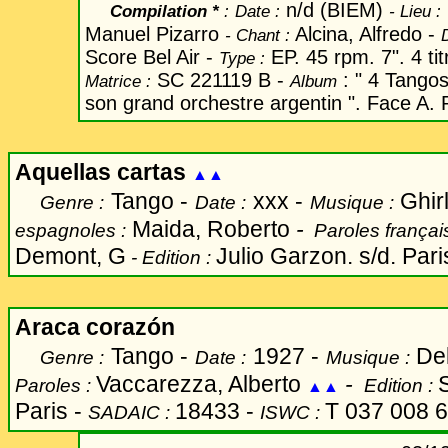
n/d (BIEM)
Compilation *
:
Date
:
-
Lieu :
Manuel Pizarro
Alcina, Alfredo -
-
Chant
:
Score Bel Air -
EP. 45 rpm. 7". 4 tit
Type :
SC 221119 B -
: " 4 Tangos
Matrice :
Album
son grand orchestre argentin ". Face A. P
Aquellas cartas
▲▲
Tango -
xxx -
Ghir
Genre :
Date :
Musique :
Maida, Roberto
-
espagnoles :
Paroles françai
Demont, G
Julio Garzon. s/d. Pari
- Edition :
Araca corazón
Tango -
1927 -
Del
Genre :
Date :
Musique :
Vaccarezza, Alberto
-
Paroles :
Edition :
▲▲
Paris -
18433 -
T 037 008 6
SADAIC :
ISWC :