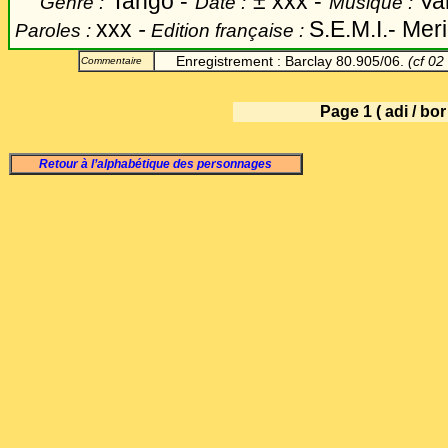
Tango -
±
xxx -
Var
Genre :
Date :
Musique :
xxx
-
S.E.M.I.- Meri
Paroles :
Edition française :
Enregistrement : Barclay 80.905/06.
(cf 02 
Commentaire
Page 1 ( adi / bor
Retour à l’alphabétique des personnages