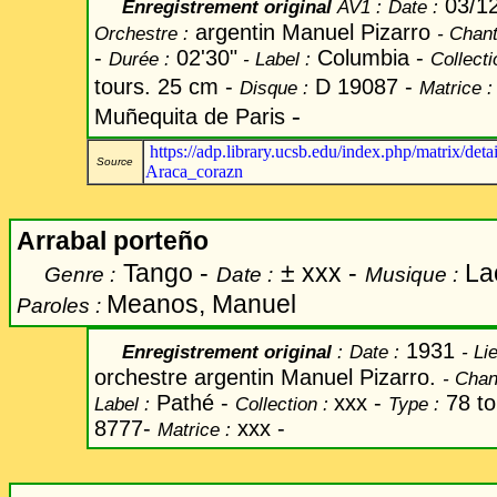
03/1
Enregistrement original
AV1 :
Date
:
argentin Manuel Pizarro
Orchestre :
-
Chan
-
02'30"
Columbia -
Durée :
-
Label
:
Collecti
tours. 25 cm -
D 19087 -
Disque :
Matrice :
-
Muñequita de Paris
https://adp.library.ucsb.edu/index.php/matrix/d
Source
Araca_corazn
Arrabal porteño
Tango -
±
xxx -
Lac
Genre :
Date :
Musique :
Meanos, Manuel
Paroles :
1931
Enregistrement original
:
Date
:
-
Lie
orchestre argentin Manuel Pizarro.
-
Chan
Pathé -
xxx -
78 to
Label
:
Collection :
Type :
8777-
xxx -
Matrice :