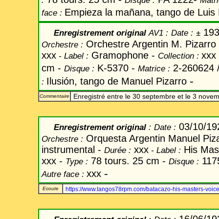
:
Disque :
Matri
Empieza la mañana, tango de Luis
face :
193
Enregistrement original
AV1 :
Date
:
±
Orchestre Argentin M. Pizarro
Orchestre :
xxx
Gramophone -
xxx
-
Label
:
Collection :
cm -
K-5370 -
2-260624 /
Disque :
Matrice :
-
Ilusión, tango de Manuel Pizarro
:
Enregistré entre le 30 septembre et le 3 nove
Commentaire
03/10/19
Enregistrement original
:
Date
:
Orquesta Argentin Manuel Piz
Orchestre :
instrumental -
xxx
His Mast
Durée :
-
Label
:
xxx -
78 tours. 25 cm -
117
Type :
Disque :
-
xxx
Autre face :
Ecoute
https://www.tangos78rpm.com/batacazo-his-masters-voic