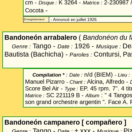
cm -
K 3264 -
2-230987 /
Disque :
Matrice :
-
Cocota
- Annoncé en juillet 1926.
Enregistrement
Bandoneón arrabalero
(
Bandonéon du f
Tango -
1926 -
De
Genre :
Date :
Musique :
Bautista
(Bachicha) -
Contursi, Pa
Paroles :
n/d (BIEM)
Compilation *
:
Date
:
-
Lieu :
Manuel Pizarro
Alcina, Alfredo -
-
Chant
:
Score Bel Air -
EP. 45 rpm. 7". 4 tit
Type :
SC 221119 B -
: " 4 Tangos
Matrice :
Album
son grand orchestre argentin ". Face A. P
Bandoneón
campanero [ compañero ]
Tango -
±
xxx -
Piz
Genre :
Date :
Musique :