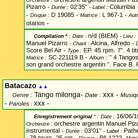
Orchestre :
Pizarro -
02'35"
Columbia 
Durée :
-
Label
:
-
D 19085 -
L 967-1 -
Disque :
Matrice :
Aut
-
otarios
n/d (BIEM)
Compilation *
:
Date
:
-
Lieu :
Manuel Pizarro
Alcina, Alfredo -
-
Chant
:
Score Bel Air -
EP. 45 rpm. 7". 4 tit
Type :
SC 221119 B -
: " 4 Tangos
Matrice :
Album
son grand orchestre argentin ". Face B. P
Batacazo
▲▲
Tango milonga-
xxx -
Genre :
Date :
Musiqu
-
xxx
-
Paroles :
16/06/
Enregistrement original
* :
Date
:
orchestre argentin Manuel Piz
Orchestre :
instrumental -
03'01"
Path
Durée :
-
Label
:
78 tours. 25 cm -
PA 1222-