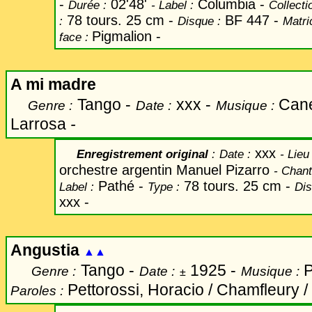
-
02'48'
Columbia -
Durée :
-
Label
:
Collecti
78 tours. 25 cm -
BF 447 -
:
Disque :
Matri
Pigmalion -
face :
A mi madre
Tango -
xxx -
Can
Genre :
Date :
Musique :
Larrosa
-
xxx
Enregistrement original
:
Date
:
-
Lieu 
orchestre argentin Manuel Pizarro
-
Chant
Pathé -
78 tours. 25 cm -
Label
:
Type :
Dis
xxx -
Angustia
▲▲
Tango -
1925 -
P
Genre :
Date :
Musique :
±
Pettorossi, Horacio
/ Chamfleury /
Paroles :