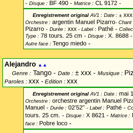
-
BF 490 -
CL 9172 -
Disque :
Matrice :
xxx
Enregistrement original
AV1 :
Date
:
±
argentin Manuel Pizarro
Orchestre :
-
Chant
Pizarro -
xxx
Pathé -
Durée :
-
Label
:
Collec
78 tours. 25 cm -
X. 8688 
Type :
Disque :
-
Tengo miedo
Autre face :
Alejandro
▲▲
Tango -
±
xxx -
Piz
Genre :
Date :
Musique :
xxx
-
xxx
Paroles :
Edition :
mai 
Enregistrement original
AV1 :
Date
:
orchestre argentin Manuel Piz
Orchestre :
Manuel -
02'52"
Pathé -
Durée :
-
Label
:
Co
tours. 25 cm. -
X 8621 -
Disque :
Matrice :
-
Pobre loco
face :