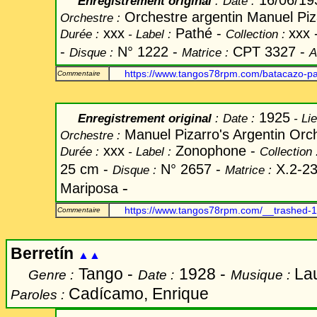
16/06/1
Enregistrement original
:
Date
:
Orchestre argentin Manuel Pi
Orchestre :
xxx
Pathé -
xxx 
Durée :
-
Label
:
Collection :
-
N° 1222 -
CPT 3327
-
Disque :
Matrice :
A
https://www.tangos78rpm.com/batacazo-p
Commentaire
1925
Enregistrement original
:
Date
:
-
Lie
Manuel Pizarro's Argentin Orc
Orchestre :
xxx
Zonophone -
Durée :
-
Label
:
Collection
25 cm -
N° 2657 -
X.2-2
Disque :
Matrice :
-
Mariposa
https://www.tangos78rpm.com/__trashed-
Commentaire
Berretín
▲▲
Tango -
1928 -
La
Genre :
Date :
Musique :
Cadícamo
, Enrique
Paroles :