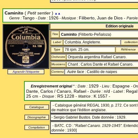
Caminito
(
Petit sentier
)
▲▲
Tango
1926
Filiberto, Juan de Dios -
Genre :
- Date :
- Musique :
Parole
Edition originale
Titre
Caminito
(Filiberto-Peñaloza)
Columbia. Angleterre.
Label
collection
78 rpm. 25 cm.
Type
Référence
Orquesta argentina Rafael Canaro.
Orchestre
Chant : Carlos Dante et Rafael Canaro.
Musiciens
Autre face
: Castillo de naipes
Agrandir l'étiquette
Contenu
1929
Espagne
Enregistrement original
* :
Date
:
-
Lieu :
-
Or
Dante, Carlos / Canaro, Rafael -
n/d
Regal
Durée :
-
Label
:
25 cm -
RS 1228 -
K 1557 -
Disque :
Matrice :
- Catalogue général REGAL 1930, p. 272. Ce sont
Catalogue
de matrice que l'édition anglaise.
- Sergio Gabriel Bustos. Date donnée : 1929.
Discographie
- BATC. CD : "
Rafael Canaro. 1929-1945".
Entendid
Compilation
donnée
: 1930]