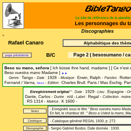
Le site de référence de la planèt
Les personnages du t
Discographies
°
Rafael Canaro
Alphabétique des thème
B/C
Page 2
( besosumano / cas
page précédente
Beso su mano, señora
[
Ich küsse ihre hand, madame
] [ Ce n'est
Beso vuestra mano Madame ]
▲▲
Tango -
1928 -
Erwin, Ralph
-
Rotter
Genre :
Date :
Musique :
Paroles :
Fernand / Varna
,
-
Charles Brull. Paris / Max Eschig. Pari
Edition :
Henri
1929
Espagne
Enregistrement original
* :
Date
:
-
Lieu :
-
Or
Dante, Carlos -
n/d
Regal -
noire
Durée :
-
Label
:
Collection :
RS 1314 -
K 1600 -
:
Matrice :
- Enregistré sous le titre
" Beso vuestra mano Mada
Notes
En fait, le chanteur dit : "
Beso a Usted la mano, M
Catalogue
- Catalogue général REGAL 1930, p. 272.
- Sergio Gabriel Bustos. Date donnée : 1930.
Discographie