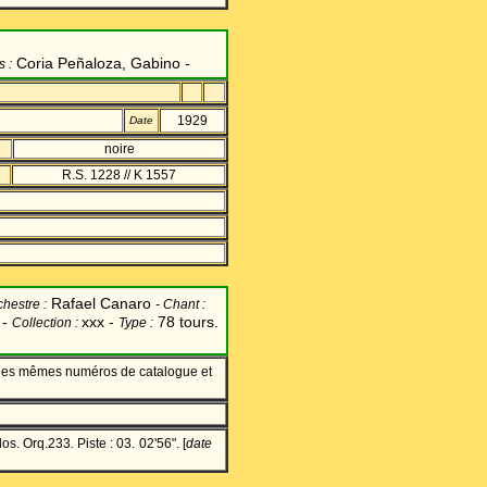
Coria Peñaloza, Gabino
-
s :
1929
Date
noire
R.S. 1228 // K 1557
Rafael Canaro
chestre :
-
Chant
:
 -
xxx -
78 tours.
Collection :
Type :
 les mêmes numéros de catalogue et
os. Orq.233
.
Piste : 03.
02'56". [
date