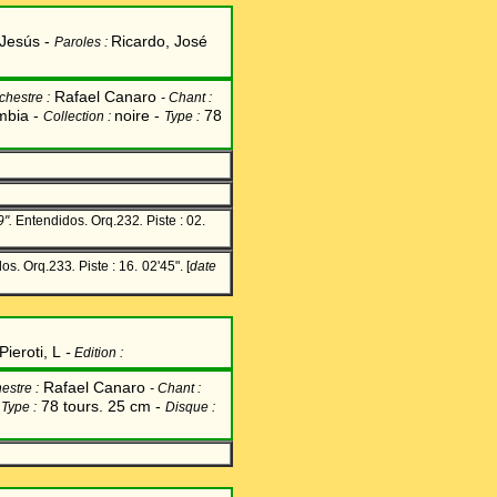
Jesús -
Ricardo, José
Paroles :
Rafael Canaro
chestre :
-
Chant
:
mbia -
noire -
78
Collection :
Type :
".
Entendidos. Orq.232
.
Piste : 02.
os. Orq.233
.
Piste : 16.
02'45". [
date
Pieroti, L
-
Edition :
Rafael Canaro
estre :
-
Chant
:
-
78 tours. 25 cm -
Type :
Disque :