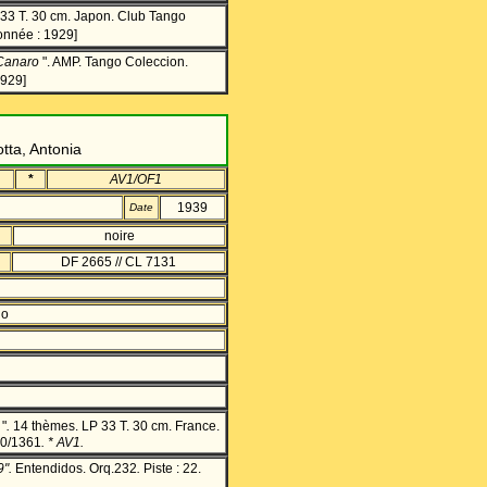
 33 T. 30 cm. Japon. Club Tango
onnée : 1929]
 Canaro
". AMP. Tango Coleccion.
1929]
tta, Antonia
*
AV1/OF1
1939
Date
noire
DF 2665 // CL 7131
no
o
"
.
14 thèmes. LP 33 T. 30 cm. France.
60/1361
. * AV1.
".
Entendidos. Orq.232
.
Piste : 22.