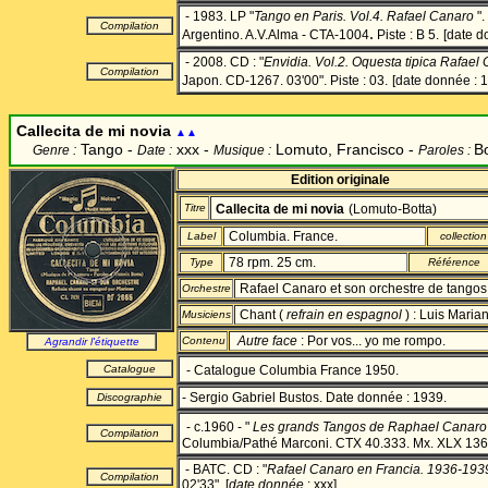
- 1983. LP "
Tango en Paris. Vol.4. Rafael Canaro
".
Compilation
.
Argentino. A.V.Alma - CTA-1004
Piste : B 5.
[date d
- 2008. CD : "
Envidia. Vol.2. Oquesta tipica Rafael
Compilation
Japon. CD-1267.
03'00". Piste : 03.
[date donnée : 
Callecita de mi novia
▲▲
Tango -
xxx -
Lomuto, Francisco
-
Bo
Genre :
Date :
Musique :
Paroles :
Edition originale
Titre
Callecita de mi novia
(Lomuto-Botta)
Columbia. France.
Label
collection
78 rpm. 25 cm.
Type
Référence
Rafael Canaro et son orchestre de tangos
Orchestre
Chant (
refrain en espagnol
) : Luis Maria
Musiciens
Autre face
: Por vos... yo me rompo.
Contenu
Agrandir l'étiquette
Catalogue
- Catalogue Columbia France 1950.
- Sergio Gabriel Bustos. Date donnée : 1939.
Discographie
- c.1960 - "
Les grands Tangos de Raphael Canar
Compilation
Columbia/Pathé Marconi. CTX 40.333. Mx. XLX 13
- BATC. CD : "
Rafael Canaro en Francia. 1936-1939
Compilation
02'33". [
date donnée
: xxx].