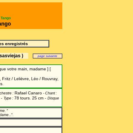
e Tango
ango
s enregistrés
asviejas )
page suivante
 que votre main, madame ] [
, Fritz /
Lelièvre, Léo / Rouvray,
s.
Rafael Canaro
chestre :
-
Chant
:
 -
78 tours. 25 cm -
Type :
Disque
me. "
adame
...".