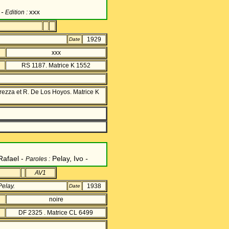
-
xxx
Edition :
1929
Date
xxx
RS 1187. Matrice K 1552
rezza et R. De Los Hoyos. Matrice K
Rafael -
Pelay, Ivo
-
Paroles :
AV1
Pelay.
1938
Date
noire
DF 2325 . Matrice CL 6499