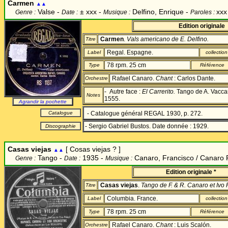
Carmen
▲▲
Valse -
±
xxx -
Delfino, Enrique -
xxx
Genre :
Date :
Musique :
Paroles :
Edition originale
Carmen
.
Vals americano de E. Delfino.
Titre
Regal. Espagne.
Label
collection
78 rpm. 25 cm
Type
Référence
Rafael Canaro.
Chant
: Carlos Dante.
Orchestre
- Autre face :
El Carrerito.
Tango de A. Vacca
Notes
1555.
Agrandir la pochette
Catalogue
- Catalogue général REGAL 1930, p. 272.
- Sergio Gabriel Bustos. Date donnée : 1929.
Discographie
Casas viejas
[ Cosas viejas ? ]
▲▲
Tango -
1935 -
Canaro, Francisco
/ Canaro 
Genre :
Date :
Musique :
Edition originale *
Casas viejas
.
Tango de F. & R. Canaro et Ivo 
Titre
Columbia. France.
Label
collection
78 rpm. 25 cm
Type
Référence
Rafael Canaro.
Chant
: Luis Scalón.
Orchestre