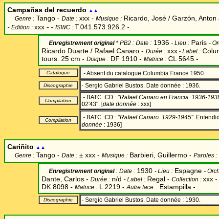
Campañ
as del recuerdo
▲▲
Tango -
xxx -
Ricardo, José / Garzón, Anton 
Genre :
Date :
Musique :
-
-
xxx
-
T.041.573.926.2 -
Edition :
ISWC :
1936
Paris
Enregistrement original
* PB2 :
Date
:
-
Lieu :
-
Or
Ricardo Duarte / Rafael Canaro -
xxx
Colu
Durée :
-
Label
:
tours. 25 cm -
DF 1910 -
CL 5645 -
Disque :
Matrice :
Catalogue
- Absent du catalogue Columbia France 1950.
- Sergio Gabriel Bustos. Date donnée : 1936.
Discographie
- BATC. CD : "
Rafael Canaro en Francia. 1936-1939
Compilation
02'43". [
date donnée
: xxx]
- BATC. CD : "
Rafael Canaro. 1929-1945".
Entendid
Compilation
donnée
: 1936]
Cariñito
▲▲
Tango -
±
xxx -
Barbieri, Guillermo -
Genre :
Date :
Musique :
Paroles :
1930
Espagne
Enregistrement original
:
Date
:
-
Lieu :
-
Orch
Dante, Carlos -
n/d
Regal -
xxx 
Durée :
-
Label
:
Collection :
DK 8098 -
L 2219 -
: Estampilla -
Matrice :
Autre face
- Sergio Gabriel Bustos. Date donnée : 1930.
Discographie