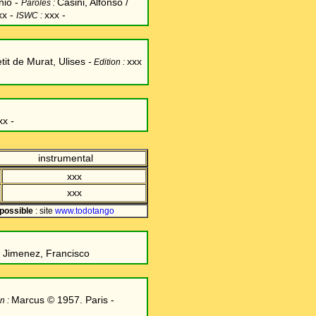
nio -
Casini, Alfonso /
Paroles :
xx -
xxx -
ISWC :
tit de Murat, Ulises
-
xxx
Edition :
xx
-
instrumental
xxx
xxx
possible
:
site
www.todotango
 Jimenez, Francisco
Marcus © 1957. Paris -
on :