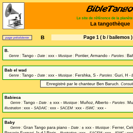
Le site de référence de la planèt
La tangothèque
B
Page 1
( b / bailemos )
page précédente
B.
Tango -
xxx -
Pontier, Armando -
Bah
Genre :
Date :
Musique :
Paroles :
Bab el wad
Tango -
xxx -
Fershka, S -
Guri, H
-
Genre :
Date :
Musique :
Paroles :
Enregistré par le chanteur Ben Baruch.
Consult
Babieca
Tango -
±
xxx -
Muñoz, Alberto -
Mu
Genre :
Date :
Musique :
Paroles :
xxx
-
xxx -
xxx -
xxx -
Illustration :
SADAIC :
SACEM :
ISWC :
Baby
Gran Tango para piano -
±
xxx -
Ferrer, Cele
Genre :
Date :
Musique :
Rosario Furnari, [s.d.] Paris -
xxx
-
xxx -
xxx