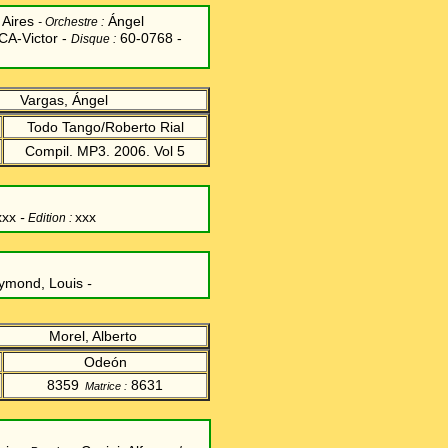
 Aires
Ángel
-
Orchestre :
CA-Victor
-
60-0768
-
Disque :
Vargas, Ángel
Todo Tango/Roberto Rial
Compil. MP3. 2006. Vol 5
xxx
-
xxx
Edition :
ymond, Louis
-
Morel, Alberto
Odeón
8359
8631
Matrice :