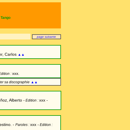
e Tango
page suivante
r, Carlos
▲▲
xxx.
Edition :
er sa discographie
▲▲
ñoz, Alberto
-
xxx -
Edition :
stino. -
xxx
-
Paroles :
Edition :
 -