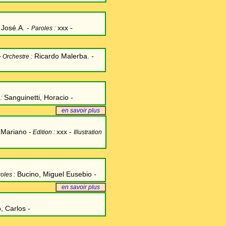
, José.A.
-
xxx
-
Paroles :
Ricardo Malerba.
-
-
Orchestre :
Sanguinetti, Horacio
-
:
en savoir plus
, Mariano
-
xxx -
Edition :
Illustration
Bucino, Miguel Eusebio
-
oles :
en savoir plus
, Carlos
-