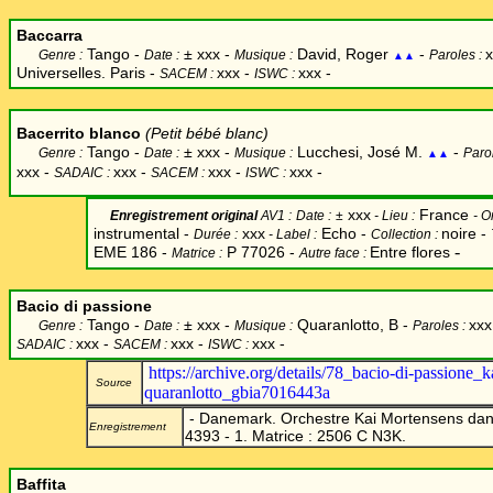
Baccarra
Tango -
±
xxx -
David, Roger
-
x
Genre :
Date :
Musique :
Paroles :
▲▲
Universelles. Paris -
xxx -
xxx -
SACEM :
ISWC :
Bacerrito blanco
(Petit bébé blanc)
Tango -
±
xxx -
Lucchesi, José M.
-
Genre :
Date :
Musique :
Paro
▲▲
xxx
-
xxx -
xxx -
xxx -
SADAIC :
SACEM :
ISWC :
xxx
France
Enregistrement original
AV1 :
Date
:
±
-
Lieu :
-
Or
instrumental -
xxx
Echo -
noire -
Durée :
-
Label
:
Collection :
-
EME 186 -
P 77026 -
Entre flores
Matrice :
Autre face :
Bacio di passione
Tango -
±
xxx -
Quaranlotto, B -
xxx
Genre :
Date :
Musique :
Paroles :
xxx -
xxx -
xxx -
SADAIC :
SACEM :
ISWC :
https://archive.org/details/78_bacio-di-passione_
Source
quaranlotto_gbia7016443a
- Danemark. Orchestre Kai Mortensens dan
Enregistrement
4393 - 1. Matrice : 2506 C N3K.
Baffita