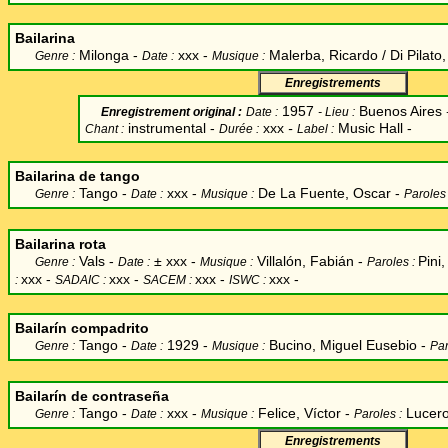
Bailarina
Milonga -
xxx -
Malerba, Ricardo / Di Pilato
Genre :
Date :
Musique :
Enregistrements
1957
Buenos Aires
Enregistrement original
:
Date
:
-
Lieu :
instrumental -
xxx
-
Music Hall
-
Chant
:
Durée :
Label
:
Bailarina de tango
Tango -
xxx -
De
La Fuente
, Oscar
-
Genre :
Date :
Musique :
Paroles 
Bailarina rota
Vals -
±
xxx -
Villalón, Fabián -
Pini
Genre :
Date :
Musique :
Paroles :
xxx
-
xxx -
xxx -
xxx -
:
SADAIC :
SACEM :
ISWC :
Bailarín compadrito
Tango -
1929 -
Bucino, Miguel Eusebio
-
Genre :
Date :
Musique :
Par
Bailarín de contraseña
Tango -
xxx -
Felice, Víctor
-
Lucero
Genre :
Date :
Musique :
Paroles :
Enregistrements