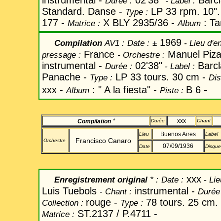
instrumental -
02'38"
Barcl
Durée :
-
Label
:
Standard. Danse -
LP 33 rpm. 10".
Type :
177 -
X BLY 2935/36 -
: Ta
Matrice :
Album
1969
Compilation
AV1
:
Date
:
±
- Lieu d'e
France
Manuel Piza
pressage :
-
Orchestre :
instrumental -
02'38"
Barcl
Durée :
-
Label
:
Panache -
LP 33 tours. 30 cm -
Type :
Dis
-
xxx -
: " A la fiesta" -
B 6
Album
Piste :
*
xxx
Compilation
Durée
Chant
Buenos Aires
Lieu
Label
Francisco Canaro
Orchestre
07/09/1936
Date
Disque
xxx
Enregistrement original
* :
Date
:
-
Lie
Luis Tuebols
instrumental -
-
Chant
:
Durée
rouge -
78 tours. 25 cm.
Collection :
Type :
ST.2137 / P.4711 -
Matrice :