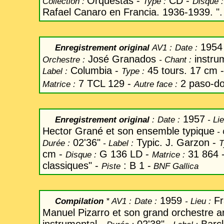
Orquestas -
CD -
Collection :
Type :
Disque :
Rafael Canaro en Francia. 1936-1939. ". 
1954
Enregistrement original
AV1 :
Date
:
José Granados
instru
Orchestre :
-
Chant
:
Columbia -
45 tours. 17 cm 
Label
:
Type :
7 TCL 129 -
2 paso-do
Matrice :
Autre face :
1957
Enregistrement original
:
Date
:
-
Lie
Hector Gran
é et son ensemble typique
-
02'36"
Typic. J. Garzon -
Durée :
-
Label
:
T
cm -
G 136 LD -
31 864 
Disque :
Matrice :
classiques" -
: B 1 -
Piste
BNF Gallica
1959
Fr
Compilation
* AV1 :
Date
:
-
Lieu :
Manuel Pizarro et son grand orchestre a