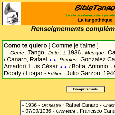
Le site de référence de la planèt
La tangothèque
Renseignements compléme
Como te quiero
[ Comme je t'aime ]
Tango
±
1936
Ca
Genre :
- Date :
- Musique :
/ Canaro, Rafael
Gonzalez Cas
-
Paroles :
▲▲
Amadori, Luis César
Botta, Antonio.
/
-
▲▲
Doody / Liogar
-
Julio Garzon, 1946
Edition :
Enregistrements
-
1936
-
:
Rafael Canaro
-
Orchestre
Chant
-
07/09/1936
-
:
Francisco Can
Orchestre