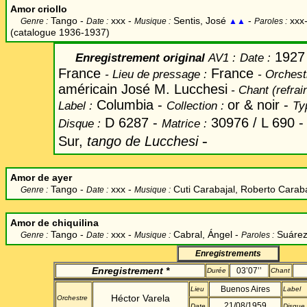
Amor criollo
Tango -
xxx -
Sentis, José
-
xxx
Genre :
Date :
Musique :
▲▲
Paroles :
(catalogue 1936-1937)
1927
Enregistrement original
AV1 :
Date
:
France
France
-
Lieu de pressage :
-
Orchest
américain José M. Lucchesi
-
Chant
(refrain
Columbia -
or & noir -
Label
:
Collection :
Ty
D 6287 -
30976 / L 690 -
Disque :
Matrice :
-
Sur,
tango de Lucchesi
Amor de ayer
Tango -
xxx -
Cuti Carabajal, Roberto Caraba
Genre :
Date :
Musique :
Amor de chiquilina
Tango -
xxx -
Cabral, Ángel
-
Suárez
Genre :
Date :
Musique :
Paroles :
Enregistrements
Enregistrement *
03’07’’
Durée
Chant
Buenos Aires
Lieu
Label
Héctor Varela
Orchestre
21/08/1959
Date
Disque