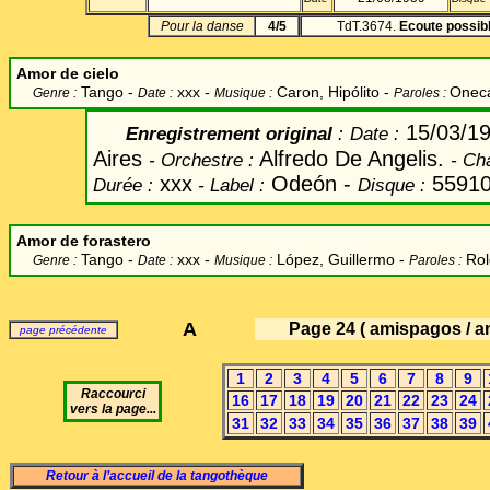
Pour la danse
4/5
TdT.3674.
Ecoute possib
Amor de cielo
Tango -
xxx -
Caron,
Hipólito
-
Onec
Genre :
Date :
Musique :
Paroles :
15/03/1
Enregistrement original
:
Date
:
Aires
Alfredo De Angelis.
-
Orchestre :
-
Cha
xxx
Odeón -
55910
Durée :
-
Label
:
Disque :
Amor de forastero
Tango -
xxx -
López
, Guillermo -
Ro
Genre :
Date :
Musique :
Paroles :
A
Page 24
( amispagos / a
page précédente
1
2
3
4
5
6
7
8
9
Raccourci
16
17
18
19
20
21
22
23
24
vers la page...
31
32
33
34
35
36
37
38
39
Retour à l’accueil de la tangothèque