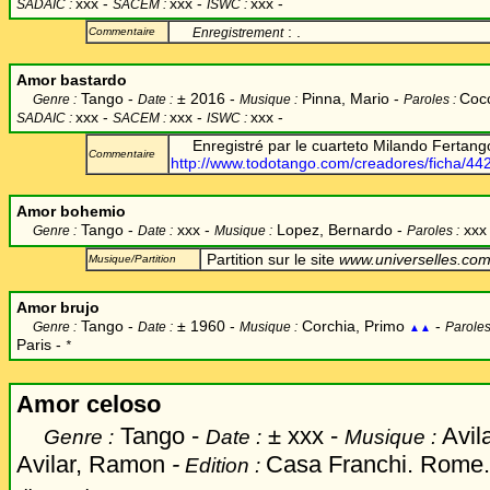
xxx -
xxx -
xxx -
SADAIC :
SACEM :
ISWC :
: .
Commentaire
Enregistrement
Amor bastardo
Tango -
±
2016 -
Pinna, Mario -
Coc
Genre :
Date :
Musique :
Paroles :
xxx -
xxx -
xxx -
SADAIC :
SACEM :
ISWC :
Enregistré par le cuarteto Milando Fertango.
Commentaire
http://www.todotango.com/creadores/ficha/44
Amor bohemio
Tango -
xxx -
Lopez, Bernardo
-
xx
Genre :
Date :
Musique :
Paroles :
Partition sur le site
www.universelles.co
Musique/Partition
Amor brujo
Tango -
±
1960 -
Corchia, Primo
-
Genre :
Date :
Musique :
Paroles
▲▲
Paris -
*
Amor celoso
Tango -
±
xxx -
Avil
Genre :
Date :
Musique :
Avilar, Ramon
-
Casa Franchi. Rome.
Edition :