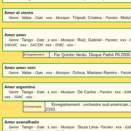
Amor al viento
Valse -
xxx -
Trípodi, Cristina -
Melul
Genre :
Date :
Musique :
Paroles :
Amor amor
Tango -
±
xxx -
Ruiz, Gabriel -
xxx
-
Genre :
Date :
Musique :
Paroles :
xxx -
xxx -
xxx -
SADAIC :
SACEM :
ISWC :
- Par Quintin Verdu. Disque Pathé PA 2000
Enregistrement
Amor amor veni
Valse -
xxx -
Ochoa, Mariano Ramiro
-
Genre :
Date :
Musique :
Parole
Amor argentino
Tango -
±
xxx -
De Carlos -
xxx
-
Genre :
Date :
Musique :
Paroles :
Edit
xxx -
xxx -
ISWC :
Enregistrement : orchestre sud-américain 
Commentaire
2163.
Amor avacalhado
Tango -
±
xxx -
Siuza Lima-
xxx
-
Genre :
Date :
Musique :
Paroles :
Edi