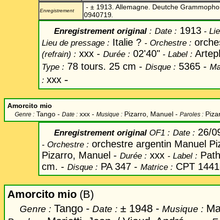
-
±
1913. Allemagne. Deutche Grammophon. 
Enregistrement
0940719
.
1913
Enregistrement original
:
Date
:
- Li
Italie ?
orche
Lieu de pressage :
-
Orchestre :
xxx -
02'40"
Artep
(refrain) :
Durée :
-
Label
:
78 tours. 25 cm -
5365 -
Type :
Disque :
Ma
-
xxx
:
Amorcito mio
Tango -
xxx -
Pizarro, Manuel
-
Piza
Genre :
Date :
Musique :
Paroles :
26/0
Enregistrement original
OF1 :
Date
:
orchestre argentin Manuel Pi
-
Orchestre :
Pizarro, Manuel -
xxx
Path
Durée :
-
Label
:
cm. -
PA 347 -
CPT 1441
Disque :
Matrice :
Amorcito mio
(B)
Tango -
±
1948 -
Mac
Genre :
Date :
Musique :