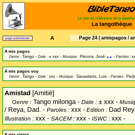
Le site de référence de la planèt
La tangothèque
A
Page 24
( amispagos / a
page précédente
A mis pagos
Tango -
±
xxx -
Pécora, José
-
x
Genre :
Date :
Musique :
Paroles :
▲▲
A mis pagos voy
Tango -
xxx -
Savastano, Luis
-
Pedr
Genre :
Date :
Musique :
Paroles :
Amistad
[Amitié]
Tango milonga -
±
xxx -
Genre :
Date :
Musiq
/ Reya, Dad. -
xxx
-
Dad Reya
Paroles :
Edition :
xxx
-
xxx -
xxx -
Illustration :
SACEM :
ISWC :
A mis viejos