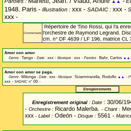
Marietti, Jean. / Viaud, André
-
Paroles :
Ed
▲▲
1948. Paris -
xxx
-
xxx -
Illustration :
SADAIC :
xxx -
Répertoire de Tino Rossi, qui l'a enre
l'orchestre de Raymond Legrand. Dis
Commentaire
cm. n° DF 4639 / LF 196, matrice CL 
Amor con amor
Tango -
xxx -
xxx -
Bahr, Carlos
Genre :
Date :
Musique :
Paroles :
▲▲
Amor con amor se paga.
Milonga
xxx
Sciammarella, Rodolfo
-
Genre :
- Date :
- Musique :
▲▲
P
xxx
-
00
-
SADAIC
n°
Enregistrements
: 30/06/19
Enregistrement original
: Date
-
Ricardo Malerba.
Med
Orchestre :
- Chant
:
xxx
Odeón -
5561 -
- Label
:
Disque :
Matric