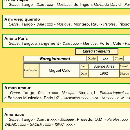
Tango -
xxx -
Berlingieri, Osvaldo
David -
Genre :
Date :
Musique :
Par
A mi viejo querido
Tango -
xxx -
Montero, Raúl
-
Piloso
Genre :
Date :
Musique :
Paroles :
Amo a París
Tango, arrangement -
xxx -
Porter, Cole
-
Genre :
Date :
Musique :
Par
Enregistrements
Enregistrement
xxx
Durée
Chant
Buenos Aires
Lieu
Label
Miguel Caló
Orchestre
1962
Date
Disque
A mon amour
Tango -
±
xxx -
Nicolas, L -
Genre :
Date :
Musique :
Paroles francaises
d'Editions Musicales. Paris IX° -
xxx
-
xxx -
Illustration :
SACEM :
ISWC :
Amoniaco
Tango -
±
xxx -
Fresedo, O.M. -
xxx
Genre :
Date :
Musique :
Paroles :
xxx -
xxx -
xxx -
SADAIC :
SACEM :
ISWC :