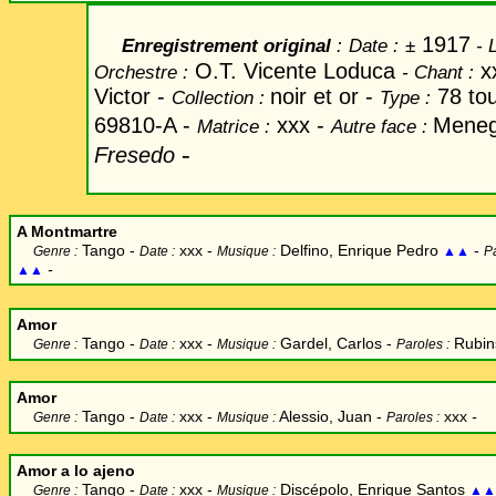
1917
Enregistrement original
:
Date
:
±
-
L
O.T. Vicente Loduca
x
Orchestre :
-
Chant
:
Victor -
noir et or -
78 tou
Collection :
Type :
69810-A -
xxx
-
Meneg
Matrice :
Autre face :
-
Fresedo
A Montmartre
Tango -
xxx -
Delfino, Enrique Pedro
-
Genre :
Date :
Musique :
▲▲
Pa
-
▲▲
Amor
Tango -
xxx -
Gardel, Carlos
-
Rubins
Genre :
Date :
Musique :
Paroles :
Amor
Tango -
xxx -
Alessio, Juan
-
xxx
-
Genre :
Date :
Musique :
Paroles :
Amor a lo ajeno
Tango -
xxx -
Discépolo, Enrique Santos
Genre :
Date :
Musique :
▲▲