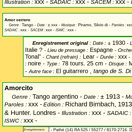
xxx
-
xxx -
xxx -
Illustration :
SADAIC :
SACEM :
Amor cerrero
Tango -
±
xxx -
Piramo, Silvio di -
xx
Genre :
Date :
Musique :
Paroles :
xxx -
xxx -
xxx -
SADAIC :
SACEM :
ISWC :
1930
Enregistrement original
:
Date
:
±
- L
Italie ?
Espagne
-
Lieu de pressage :
-
Orches
Tonal"
Lear -
xxx
-
Chant
(refrain) :
Durée :
-
noire -
78 tours. 25 cm -
M
:
Type :
Disque :
-
El guitarrero ,
tango de S. Di
Autre face :
Amorcito
Tango argentino -
±
1913 -
Genre :
Date :
Mu
xxx
-
Richard Birnbach, 1913.
Paroles :
Edition :
& Hunter. Londres -
xxx
-
Illustration :
SADAIC 
xxx -
ISWC :
- Pathé (14) RA 525 / 55277 / 8170-2716. D
Enregistrement