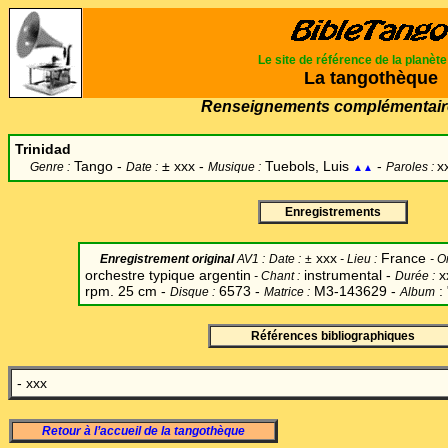
Le site de référence de la planèt
La tangothèque
Renseignements complémentair
Trinidad
Tango -
±
xxx -
Tuebols, Luis
-
x
Genre :
Date :
Musique :
Paroles :
▲▲
Enregistrements
xxx
France
Enregistrement original
AV1 :
Date
:
±
-
Lieu :
-
Or
orchestre typique argentin
instrumental -
x
-
Chant
:
Durée :
rpm. 25 cm -
6573 -
M3-143629 -
: 
Disque :
Matrice :
Album
Références bibliographiques
- xxx
Retour à l’accueil de la tangothèque