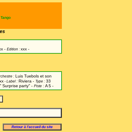
e Tango
es
xx
-
xxx -
Edition :
Luis Tuebols et son
chestre :
xx
Riviera
-
33
-
Label
:
Type :
" Surprise party" -
: A 5 -
Piste
Retour à l’accueil du site