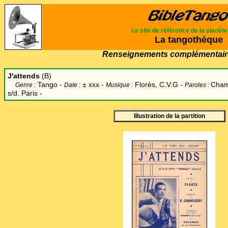
Le site de référence de la planèt
La tangothèque
Renseignements complémentair
J'attends
(B)
Tango -
±
xxx -
Florès, C.V.G -
Cham
Genre :
Date :
Musique :
Paroles :
s/d. Paris -
Illustration de la partition