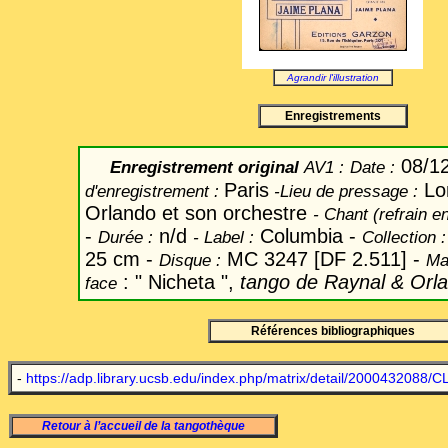
Agrandir l'illustration
Enregistrements
08/12
Enregistrement original
AV1 :
Date
:
Paris
Lo
d'enregistrement :
-
Lieu de pressage :
Orlando et son orchestre
-
Chant
(refrain en
-
n/d
Columbia -
Durée :
-
Label
:
Collection 
25 cm -
MC 3247 [DF 2.511] -
Disque :
Mat
: " Nicheta ",
tango de Raynal & Orl
face
Références bibliographiques
-
https://adp.library.ucsb.edu/index.php/matrix/detail/2000432088/
Retour à l’accueil de la tangothèque