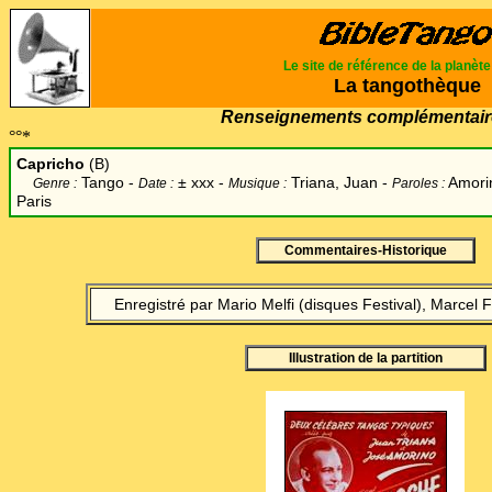
Le site de référence de la planèt
La tangothèque
Renseignements complémentair
°°*
Capricho
(B)
Tango -
±
xxx -
Triana, Juan -
Amori
Genre :
Date :
Musique :
Paroles :
Paris
Commentaires-Historique
Enregistré par Mario Melfi (disques Festival), Marcel 
Illustration de la partition