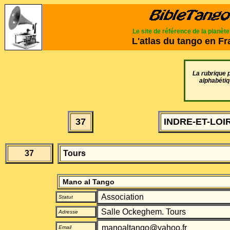
Le site de référence de la planèt
L'atlas du tango en F
La rubrique 
alphabétiq
37
INDRE-ET-LOI
37
Tours
Mano al Tango
Association
Statut
Salle Ockeghem. Tours
Adresse
manoaltango@yahoo.fr
Email